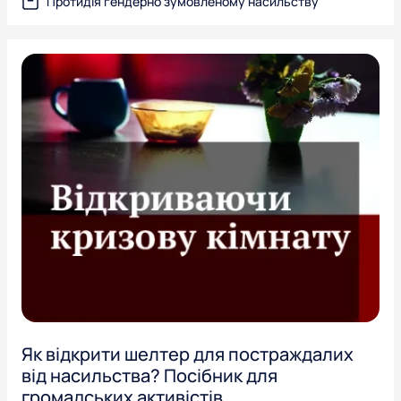
Протидія гендерно зумовленому насильству
Як відкрити шелтер для постраждалих
від насильства? Посібник для
громадських активістів