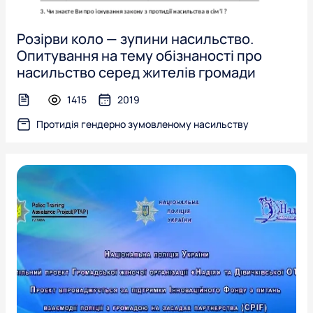
Розірви коло — зупини насильство.
Опитування на тему обізнаності про
насильство серед жителів громади
1415
2019
text-file
Протидія гендерно зумовленому насильству