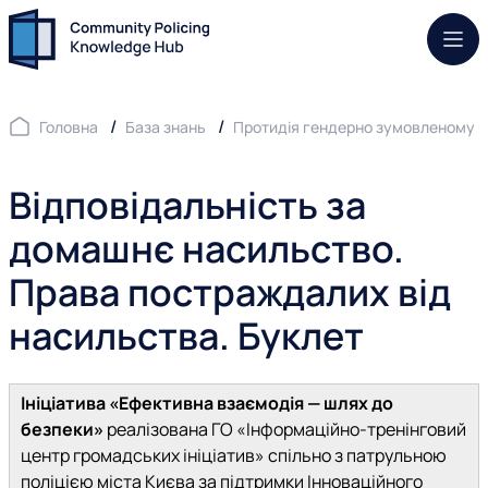
Моб.
Головна
База знань
Протидія гендерно зумовленому 
Відповідальність за
домашнє насильство.
Права постраждалих від
насильства. Буклет
Ініціатива «Ефективна взаємодія — шлях до
безпеки»
реалізована ГО «Інформаційно-тренінговий
центр громадських ініціатив» спільно з патрульною
поліцією міста Києва за підтримки Інноваційного