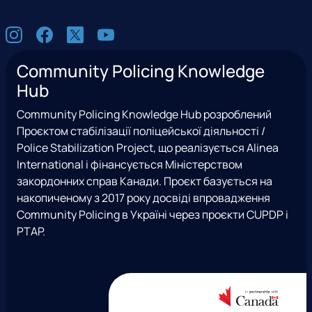
С
I
F
X
Y
о
n
a
(
o
ц
Community Policing Knowledge
s
c
e
u
м
Hub
t
e
x
t
е
a
b
T
u
р
Community Policing Knowledge Hub розроблений
g
o
w
b
е
Проєктом стабілізації поліцейської діяльності /
r
o
i
e
ж
Police Stabilization Project, що реалізується Alinea
a
k
t
і
International і фінансується Міністерством
m
t
закордонних справ Канади. Проєкт базується на
e
накопиченому з 2017 року досвіді впровадження
r
Community Policing в Україні через проєкти CUPDP і
)
PTAP.