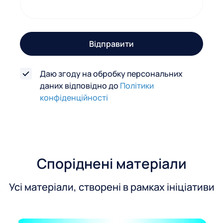
г
о
з
Відправити
в
'
Даю згоду на обробку персональних
я
даних відповідно до
Політики
з
конфіденційності
к
у
Споріднені матеріали
Усі матеріали, створені в рамках ініціативи