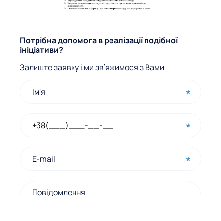
Ф
Потрібна допомога в реалізації подібної
ініціативи?
о
Залиште заявку і ми звʼяжимося з Вами
р
м
а
ш
в
и
д
к
о