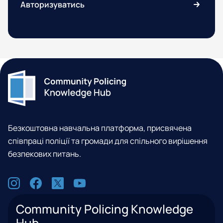
Авторизуватись
п
о
о
в
л
н
і
у
ц
т
і
р
я
і
ш
н
і
Безкоштовна навчальна платформа, присвячена
х
співпраці поліції та громади для спільного вирішення
с
безпекових питань.
п
С
р
о
I
F
X
Y
а
ц
n
a
(
o
в
Community Policing Knowledge
м
s
c
e
u
Hub