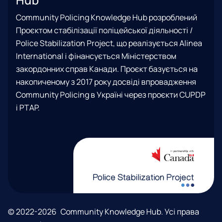
е
t
e
x
t
р
Community Policing Knowledge Hub розроблений
a
b
T
u
е
Проєктом стабілізації поліцейської діяльності /
g
o
w
b
ж
Police Stabilization Project, що реалізується Alinea
r
o
i
e
і
International і фінансується Міністерством
a
k
t
закордонних справ Канади. Проєкт базується на
m
t
накопиченому з 2017 року досвіді впровадження
e
Community Policing в Україні через проєкти CUPDP
r
і PTAP.
)
А
© 2022-2026 Community Knowledge Hub. Усі права
в