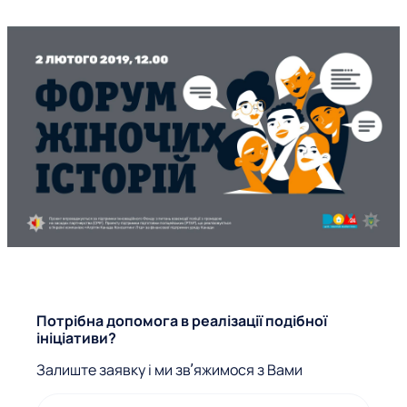
Ф
Потрібна допомога в реалізації подібної
ініціативи?
о
Залиште заявку і ми звʼяжимося з Вами
р