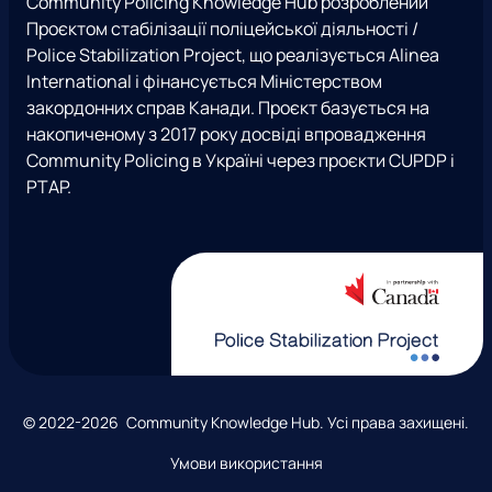
Community Policing Knowledge Hub розроблений
g
o
w
b
е
Проєктом стабілізації поліцейської діяльності /
r
o
i
e
ж
Police Stabilization Project, що реалізується Alinea
a
k
t
і
International і фінансується Міністерством
m
t
закордонних справ Канади. Проєкт базується на
e
накопиченому з 2017 року досвіді впровадження
r
Community Policing в Україні через проєкти CUPDP і
)
PTAP.
А
© 2022-2026 Community Knowledge Hub. Усі права захищені.
в
Умови використання
т