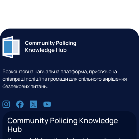
Безкоштовна навчальна платформа, присвячена
співпраці поліції та громади для спільного вирішення
безпекових питань.
С
I
F
X
Y
о
n
a
(
o
ц
Community Policing Knowledge
s
c
e
u
м
Hub
t
e
x
t
е
a
b
T
u
р