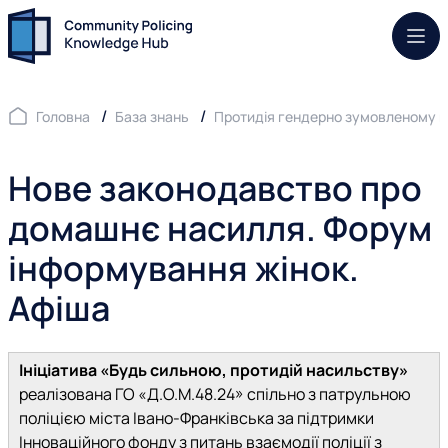
Моб.
Головна
База знань
Протидія гендерно зумовленому 
Нове законодавство про
домашнє насилля. Форум
інформування жінок.
Афіша
Ініціатива «Будь сильною, протидій насильству»
реалізована ГО «Д.О.М.48.24» спільно з патрульною
поліцією міста Івано-Франківська за підтримки
Інноваційного фонду з питань взаємодії поліції з