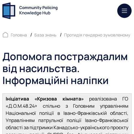
Моб.
Головна
База знань
Протидія гендерно зумовленому 
Допомога постраждалим
від насильства.
Інформаційні наліпки
Ініціатива «Кризова кімната»
реалізована ГО
«Д.О.М.48.24» спільно з Головним управлінням
Національної поліції в Івано-Франківській області,
Управлінням патрульної поліції Івано-Франківської
області за підтримки Канадсько-українського проєкту