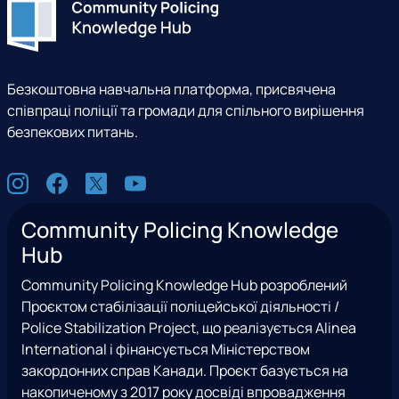
Безкоштовна навчальна платформа, присвячена
співпраці поліції та громади для спільного вирішення
безпекових питань.
С
I
F
X
Y
о
n
a
(
o
ц
Community Policing Knowledge
s
c
e
u
м
Hub
t
e
x
t
е
a
b
T
u
р
Community Policing Knowledge Hub розроблений
g
o
w
b
е
Проєктом стабілізації поліцейської діяльності /
r
o
i
e
ж
Police Stabilization Project, що реалізується Alinea
a
k
t
і
International і фінансується Міністерством
m
t
закордонних справ Канади. Проєкт базується на
e
накопиченому з 2017 року досвіді впровадження