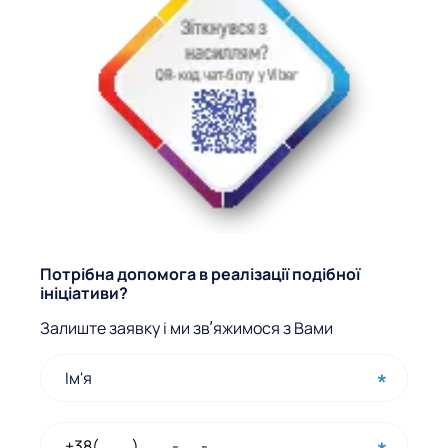
Ф
Потрібна допомога в реалізації подібної
ініціативи?
о
Залиште заявку і ми звʼяжимося з Вами
р
м
а
ш