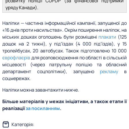
розвитку поліції CUPDP (за фінансової підтримки
уряду Канади).
Наліпки — частина інформаційної кампанії, запущеної до
«16 днів проти насильства». Окрім поширення наліпок, на
міських дошках оголошень були розміщені
плакати
(125
дощок на 2 тижні), у під’їздах (4 000 під’їздів), у 15
тролейбусах, 20 автобусах. Також підготовлено 10 000
єврофлаєрів
для розповсюдження по області в сільській
місцевості (через патрульну поліцію та обласний
департамент соцполітики), запущено
рекламу
в
соцмережах.
Наліпки можна завантажити нижче.
Більше матеріалів у межах ініціативи, а також етапи її
реалізації
за посиланням
.
Категорія: