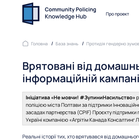
Про проект
Головна
База знань
Протидія гендерно зумо
Врятовані від домашн
інформаційній кампанії
Ініціатива «Не мовчи! #ЗупиниНасильство»
р
поліцією міста Полтави за підтримки Інноваційно
засадах партнерства (CPIF) Проєкту підтримки 
Україні компанією «Агрітім Канада Консалтинг Л
Реальні історії тих, хто врятувався від домашньо