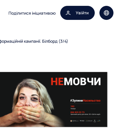
Увійти
Поділитися ініциативою
Вибір мови 
ормаційній кампанії. Білборд (3/4)