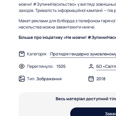
мовчи! #ЗупиниНасильство» у вигляді зовнішньої
заходів. Тривалість інформаційної кампанії — пів р
Макет реклами для білборда з телефоном гарячої 
насильства можна завантажити нижче.
Більше про ініціативу «Не мовчи! #ЗупиниНасил
Категорія:
Протидія гендерно зумовленом
Переглянуло:
1505
БО «Світл
Тип:
Зображення
2018
Весь матеріал доступний ті
Зава