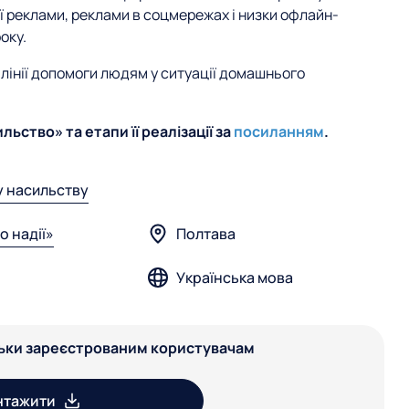
 реклами, реклами в соцмережах і низки офлайн-
оку.
лінії допомоги людям у ситуації домашнього
ьство» та етапи її реалізації за
посиланням
.
у насильству
о надії»
Полтава
Українська мова
льки зареєстрованим користувачам
нтажити