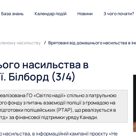
База знань
Календар подій
Новини
З чого почати?
вленому насильству
Врятовані від домашнього насильства в інф
ього насильства в
. Білборд (3/4)
еалізована ГО «Світло надії» спільно з патрульною
го фонду з питань взаємодії поліції з громадою на
підготовки поліцейських (PTAP), що реалізується в
тд» за фінансової підтримки уряду Канади.
го насильства, в інформаційній кампанії проєкту «Не