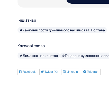
Ініціативи
#Кампанія проти домашнього насильства. Полтава
Ключові слова
#Домашнє насильство
#Гендерно зумовлене наси
Facebook
Twitter (X)
LinkedIn
Telegram