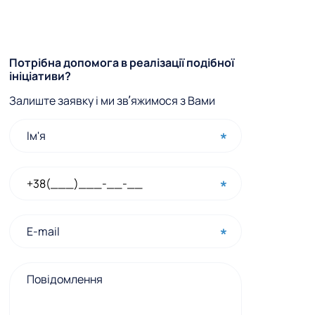
Ф
Потрібна допомога в реалізації подібної
ініціативи?
о
Залиште заявку і ми звʼяжимося з Вами
р
м
а
ш
в
и
д
к
о