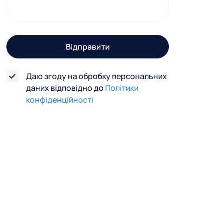
г
о
з
Відправити
в
'
Даю згоду на обробку персональних
я
даних відповідно до
Політики
з
конфіденційності
к
у