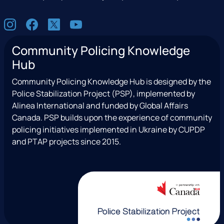
S
I
F
X
Y
o
n
a
(
o
c
Community Policing Knowledge
s
c
e
u
i
Hub
t
e
x
t
a
a
b
T
u
l
Community Policing Knowledge Hub is designed by the
g
o
w
b
Police Stabilization Project (PSP), implemented by
r
o
i
e
Alinea International and funded by Global Affairs
a
k
t
Canada. PSP builds upon the experience of community
m
t
policing initiatives implemented in Ukraine by CUPDP
e
and PTAP projects since 2015.
r
)