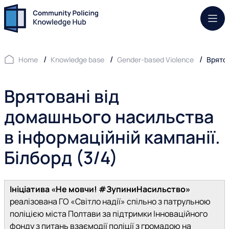
Mob.
Home
Knowledge base
Gender-based Violence
Врятов
Врятовані від
домашнього насильства
в інформаційній кампанії.
Білборд (3/4)
Ініціатива «Не мовчи! #ЗупиниНасильство»
реалізована ГО «Світло надії» спільно з патрульною
поліцією міста Полтави за підтримки Інноваційного
фонду з питань взаємодії поліції з громадою на