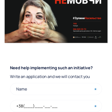
Q
Need help implementing such an initiative?
u
Write an application and we will contact you
i
c
k
c