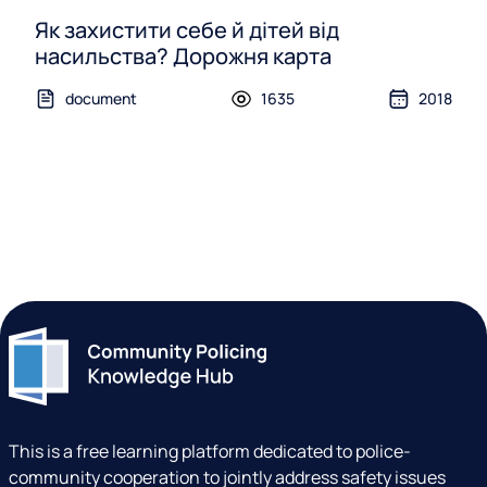
Як захистити себе й дітей від
насильства? Дорожня карта
document
1635
2018
This is a free learning platform dedicated to police-
community cooperation to jointly address safety issues