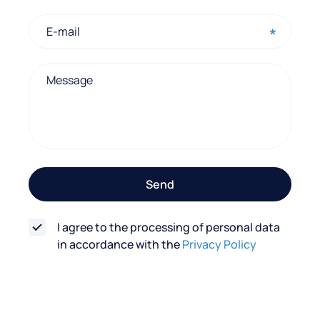
o
n
t
a
c
t
f
o
Send
r
m
I agree to the processing of personal data
in accordance with the
Privacy Policy