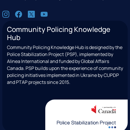
S
I
F
X
Y
o
n
a
(
o
c
Community Policing Knowledge
s
c
e
u
i
Hub
t
e
x
t
a
a
b
T
u
l
Community Policing Knowledge Hub is designed by the
g
o
w
b
Police Stabilization Project (PSP), implemented by
r
o
i
e
Alinea International and funded by Global Affairs
a
k
t
Canada. PSP builds upon the experience of community
m
t
policing initiatives implemented in Ukraine by CUPDP
e
and PTAP projects since 2015.
r
)