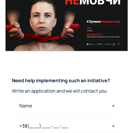
Q
Need help implementing such an initiative?
u
Write an application and we will contact you
i
c
k
c