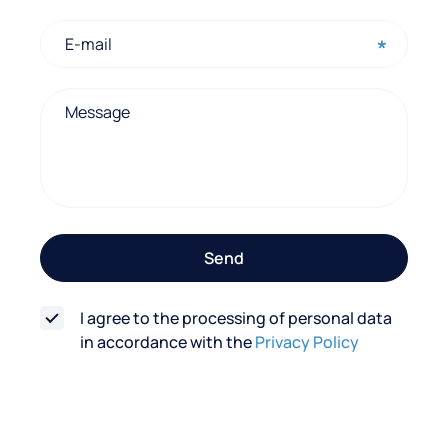
o
n
t
a
c
t
f
o
Send
r
m
I agree to the processing of personal data
in accordance with the
Privacy Policy