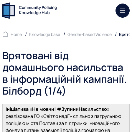
Mob.
Home
Knowledge base
Gender-based Violence
Врятов
Врятовані від
домашнього насильства
в інформаційній кампанії.
Білборд (1/4)
Ініціатива «Не мовчи! #ЗупиниНасильство»
реалізована ГО «Світло надії» спільно з патрульною
поліцією міста Полтави за підтримки Інноваційного
фонду з питань взаємодії поліції з громадою на