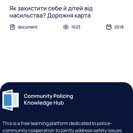
Як захистити себе й дітей від
насильства? Дорожня карта
document
1623
2018
This is a free learning platform dedicated to police-
community cooperation to jointly address safety issues