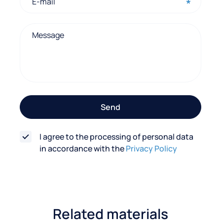
n
t
a
c
t
f
o
Send
r
m
I agree to the processing of personal data
in accordance with the
Privacy Policy
Related materials