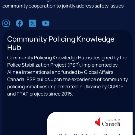
community cooperation to jointly address safety issues
S
I
F
X
Y
o
n
a
(
o
c
Community Policing Knowledge
s
c
e
u
i
Hub
t
e
x
t
a
a
b
T
u
l
Community Policing Knowledge Hub is designed by the
g
o
w
b
Police Stabilization Project (PSP), implemented by
r
o
i
e
Alinea International and funded by Global Affairs
a
k
t
Canada. PSP builds upon the experience of community
m
t
policing initiatives implemented in Ukraine by CUPDP
e
and PTAP projects since 2015.
r
)