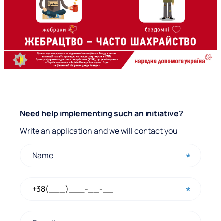
Q
Need help implementing such an initiative?
u
Write an application and we will contact you
i
c
k
c
o