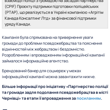
взаємодії поліції з громадою на засадах партнерства
(CPIF) Проєкту підтримки підготовки поліцейських
(PTAP), що реалізується в Україні компанією «Агрітім
Канада Консалтинг Лтд» за фінансової підтримки
уряду Канади.
Кампанія була спрямована на привернення уваги
громади до проблеми псевдожебрацтва та пояснення
відмінностей між жебрацтвом і бездомністю.
Розробленням і впровадженням інформаційної кампанії
займалося інформаційне агентство.
Брендований банер для соцмереж у межах
інформаційної кампанії можна завантажити нижче.
Більше інформації про ініціативу «Партнерство поліції
та громади задля подолання псевдожебрацтва в місті
Чернівці» та етапи її впровадження за
посиланням
.