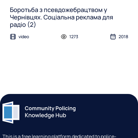
Боротьба з псевдожебрацтвом у
Чернівцях. Соціальна реклама для
радіо (2)
video
1273
2018
This is a free learning platform dedicated to police-