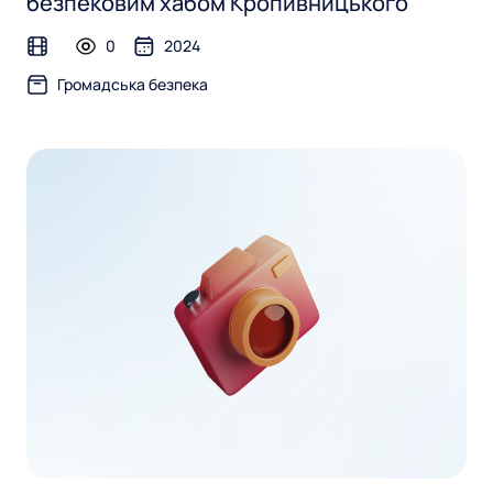
безпековим хабом Кропивницького
0
2024
video
Громадська безпека