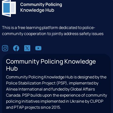
This is a free learning platform dedicated to police-
community cooperation to jointly address safety issues
S
I
F
X
Y
o
n
a
(
o
c
Community Policing Knowledge
s
c
e
u
i
Hub
t
e
x
t
a
a
b
T
u
l
Community Policing Knowledge Hub is designed by the
g
o
w
b
Police Stabilization Project (PSP), implemented by
r
o
i
e
Alinea International and funded by Global Affairs
a
k
t
Canada. PSP builds upon the experience of community
m
t
policing initiatives implemented in Ukraine by CUPDP
e
and PTAP projects since 2015.
r