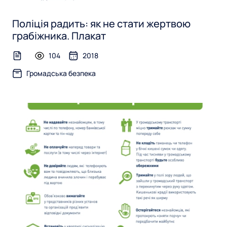
y
Поліція радить: як не стати жертвою
грабіжника. Плакат
104
2018
text-file
Громадська безпека