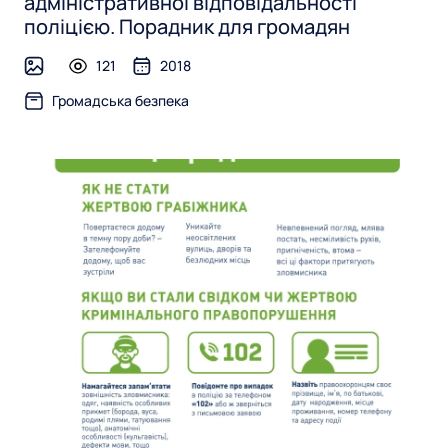
P
адміністративної відповідальності
поліцією. Порадник для громадян
u
121
2018
image
b
Громадська безпека
l
i
c
S
a
f
e
t