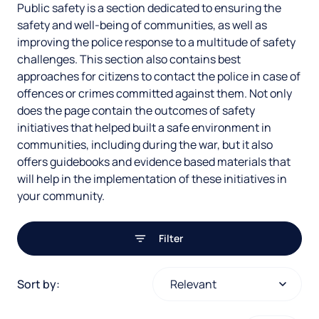
Public safety is a section dedicated to ensuring the
e
e
s
safety and well-being of communities, as well as
g
a
improving the police response to a multitude of safety
t
o
challenges. This section also contains best
r
r
o
approaches for citizens to contact the police in case of
y
offences or crimes committed against them. Not only
c
f
does the page contain the outcomes of safety
h
initiatives that helped built a safe environment in
f
communities, including during the war, but it also
r
o
offers guidebooks and evidence based materials that
will help in the implementation of these initiatives in
e
u
your community.
s
n
u
Filter
d
l
o
T
Sort by:
o
t
n
o