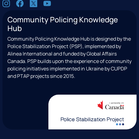
S
I
F
X
Y
o
n
a
(
o
c
Community Policing Knowledge
s
c
e
u
i
Hub
t
e
x
t
a
a
b
T
u
l
Community Policing Knowledge Hub is designed by the
g
o
w
b
Police Stabilization Project (PSP), implemented by
r
o
i
e
Alinea International and funded by Global Affairs
a
k
t
Canada. PSP builds upon the experience of community
m
t
policing initiatives implemented in Ukraine by CUPDP
e
and PTAP projects since 2015.
r
)