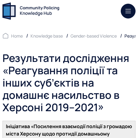
Mob.
Home
Knowledge base
Gender-based Violence
Резуль
Результати дослідження
«Реагування поліції та
інших суб’єктів на
домашнє насильство в
Херсоні 2019–2021»
Ініціатива «Посилення взаємодії поліції з громадою
міста Херсону щодо протидії домашньому