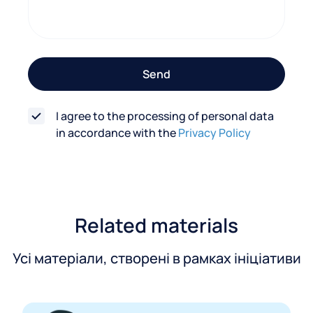
c
t
f
o
Send
r
m
I agree to the processing of personal data
in accordance with the
Privacy Policy
Related materials
Усі матеріали, створені в рамках ініціативи