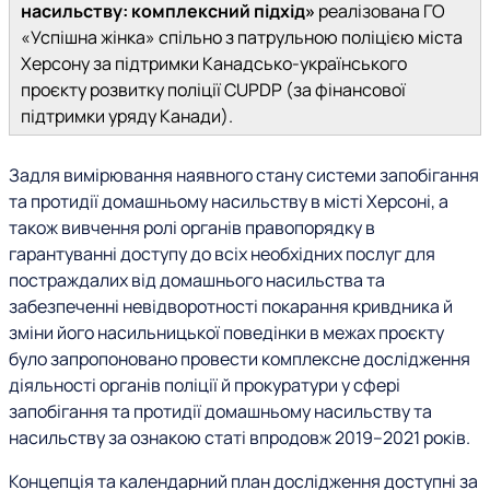
насильству: комплексний підхід»
реалізована ГО
«Успішна жінка» спільно з патрульною поліцією міста
Херсону за підтримки Канадсько-українського
проєкту розвитку поліції CUPDP (за фінансової
підтримки уряду Канади).
Задля вимірювання наявного стану системи запобігання
та протидії домашньому насильству в місті Херсоні, а
також вивчення ролі органів правопорядку в
гарантуванні доступу до всіх необхідних послуг для
постраждалих від домашнього насильства та
забезпеченні невідворотності покарання кривдника й
зміни його насильницької поведінки в межах проєкту
було запропоновано провести комплексне дослідження
діяльності органів поліції й прокуратури у сфері
запобігання та протидії домашньому насильству та
насильству за ознакою статі впродовж 2019–2021 років.
Концепція та календарний план дослідження доступні за