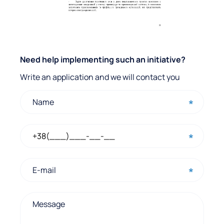
Q
Need help implementing such an initiative?
u
Write an application and we will contact you
i
c
k
c
o
n
t
a