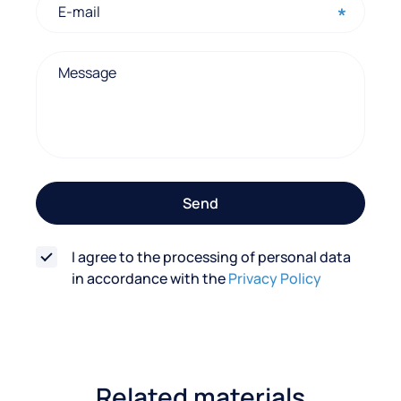
n
t
a
c
t
f
o
Send
r
m
I agree to the processing of personal data
in accordance with the
Privacy Policy
Related materials