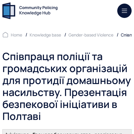
Mob.
Home
Knowledge base
Gender-based Violence
Співпр
Співпраця поліції та
громадських організацій
для протидії домашньому
насильству. Презентація
безпекової ініціативи в
Полтаві