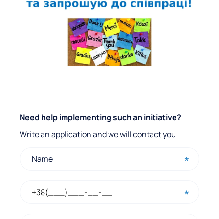
Q
Need help implementing such an initiative?
u
Write an application and we will contact you
i
c
k
c
o