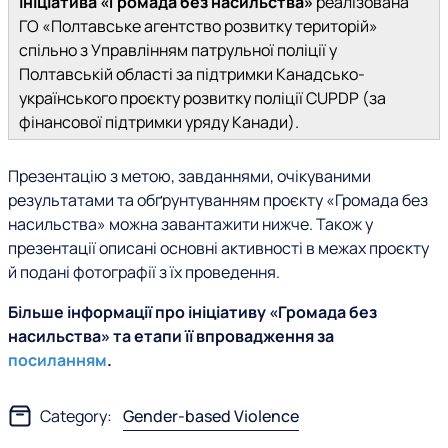
Ініціатива «Громада без насильства»
реалізована
ГО «Полтавське агентство розвитку територій»
спільно з Управлінням патрульної поліції у
Полтавській області за підтримки Канадсько-
українського проєкту розвитку поліції CUPDP (за
фінансової підтримки уряду Канади).
Презентацію з метою, завданнями, очікуваними
результатами та обґрунтуванням проєкту «Громада без
насильства» можна завантажити нижче. Також у
презентації описані основні активності в межах проєкту
й подані фотографії з їх проведення.
Більше інформації про ініціативу «Громада без
насильства» та етапи її впровадження за
посиланням
.
Category:
Gender-based Violence