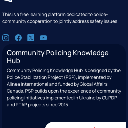
This is a free learning platform dedicated to police-
community cooperation to jointly address safety issues
S
I
F
X
Y
o
n
a
(
o
c
Community Policing Knowledge
s
c
e
u
i
Hub
t
e
x
t
a
a
b
T
u
l
Community Policing Knowledge Hub is designed by the
g
o
w
b
Police Stabilization Project (PSP), implemented by
r
o
i
e
Alinea International and funded by Global Affairs
a
k
t
Canada. PSP builds upon the experience of community
m
t
policing initiatives implemented in Ukraine by CUPDP
e
and PTAP projects since 2015.
r
)