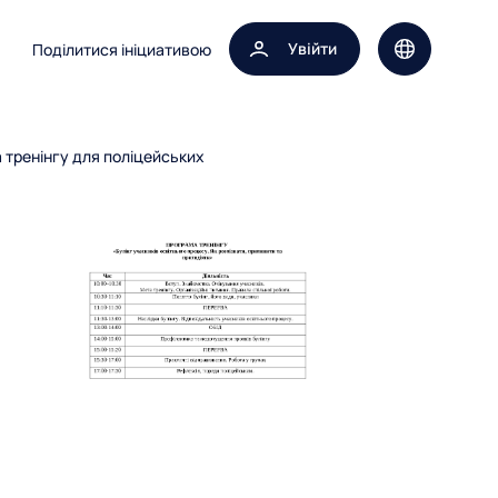
Увійти
Поділитися ініциативою
Вибір мови 
а тренінгу для поліцейських