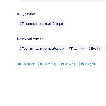
Ініціативи
#Превенція в школі. Дніпро
Ключові слова
#Тренінги для поліцейських
#Підлітки
#Булінг
Facebook
Twitter (X)
LinkedIn
Telegram