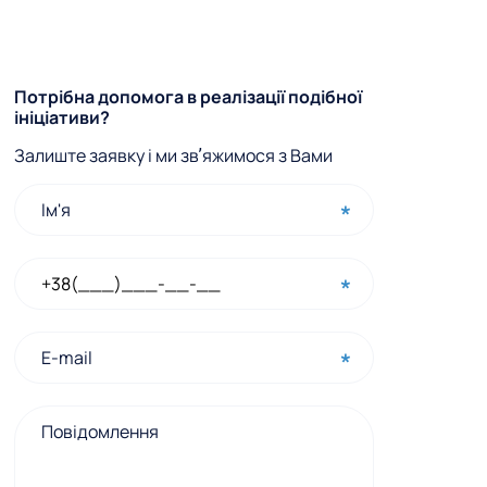
Ф
Потрібна допомога в реалізації подібної
ініціативи?
о
Залиште заявку і ми звʼяжимося з Вами
р
м
а
ш
в
и
д
к
о