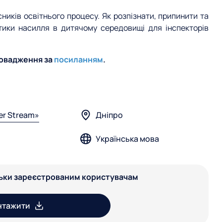
сників освітнього процесу. Як розпізнати, припинити та
ктики насилля в дитячому середовищі для інспекторів
провадження за
посиланням
.
er Stream»
Дніпро
Українська мова
льки зареєстрованим користувачам
нтажити