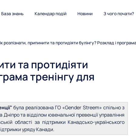
База знань
Календар подій
Новини
З чого почати?
к розпізнати, припинити та протидіяти булінгу? Розклад і програм
ити та протидіяти
ограма тренінгу для
нції"
була реалізована ГО «Gender Streem» спільно з
а Дніпро та відділом ювенальної превенції управління
ській області за підтримки Канадсько-українського
підтримки уряду Канади.