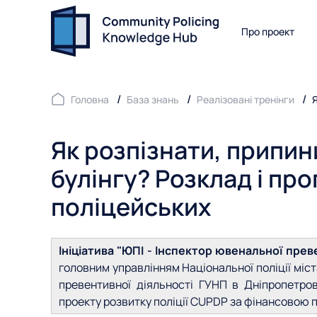
Про проект
Головна
База знань
Реалізовані тренінги
Я
Як розпізнати, припин
булінгу? Розклад і пр
поліцейських
Ініціатива "ЮПІ - Інспектор ювенальної преве
головним управлінням Національної поліції міст
превентивної діяльності ГУНП в Дніпропетров
проекту розвитку поліції CUPDP за фінансовою 