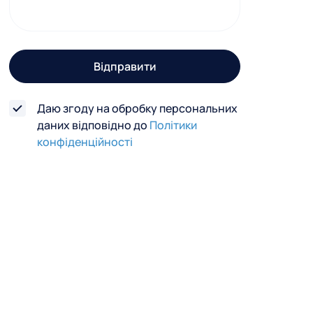
г
о
з
Відправити
в
'
Даю згоду на обробку персональних
я
даних відповідно до
Політики
з
конфіденційності
к
у