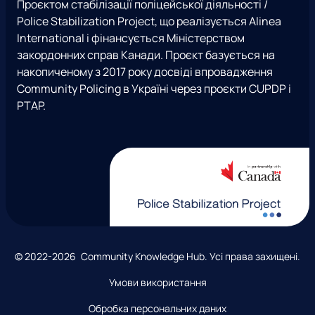
е
Проєктом стабілізації поліцейської діяльності /
r
o
i
e
ж
Police Stabilization Project, що реалізується Alinea
a
k
t
і
International і фінансується Міністерством
m
t
закордонних справ Канади. Проєкт базується на
e
накопиченому з 2017 року досвіді впровадження
r
Community Policing в Україні через проєкти CUPDP і
)
PTAP.
А
© 2022-2026 Community Knowledge Hub. Усі права захищені.
в
Умови використання
т
о
Обробка персональних даних