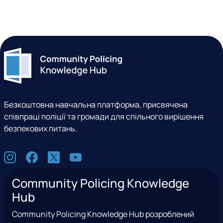
Безкоштовна навчальна платформа, присвячена
співпраці поліції та громади для спільного вирішення
безпекових питань.
С
I
F
X
Y
о
n
a
(
o
ц
Community Policing Knowledge
s
c
e
u
м
Hub
t
e
x
t
е
a
b
T
u
р
Community Policing Knowledge Hub розроблений
g
o
w
b