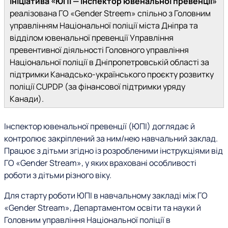
Ініціатива «ЮПІ — Інспектор ювенальної превенції»
реалізована ГО «Gender Streem» спільно з Головним
управлінням Національної поліції міста Дніпра та
відділом ювенальної превенції Управління
превентивної діяльності Головного управління
Національної поліції в Дніпропетровській області за
підтримки Канадсько-українського проєкту розвитку
поліції CUPDP (за фінансової підтримки уряду
Канади).
Інспектор ювенальної превенції (ЮПІ) доглядає й
контролює закріплений за ним/нею навчальний заклад.
Працює з дітьми згідно із розробленими інструкціями від
ГО «Gender Stream», у яких враховані особливості
роботи з дітьми різного віку.
Для старту роботи ЮПІ в навчальному закладі між ГО
«Gender Stream», Департаментом освіти та науки й
Головним управління Національної поліції в