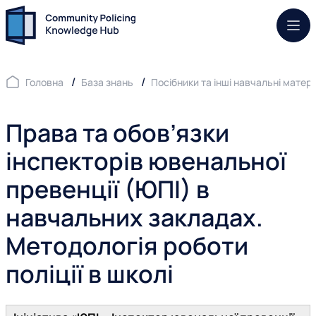
Моб.
Головна
База знань
Посібники та інші навчальні матер
Права та обов’язки
інспекторів ювенальної
превенції (ЮПІ) в
навчальних закладах.
Методологія роботи
поліції в школі