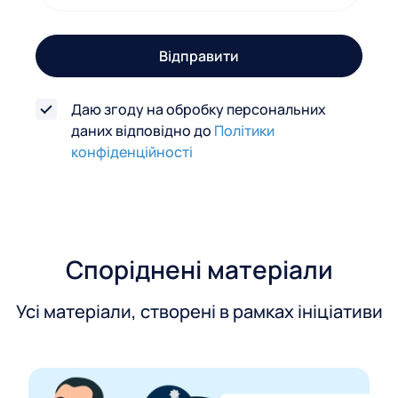
о
з
Відправити
в
'
Даю згоду на обробку персональних
я
даних відповідно до
Політики
з
конфіденційності
к
у
Споріднені матеріали
Усі матеріали, створені в рамках ініціативи