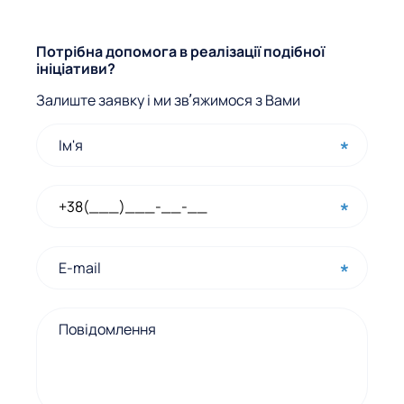
Ф
Потрібна допомога в реалізації подібної
ініціативи?
о
Залиште заявку і ми звʼяжимося з Вами
р
м
а
ш
в
и
д
к
о
г