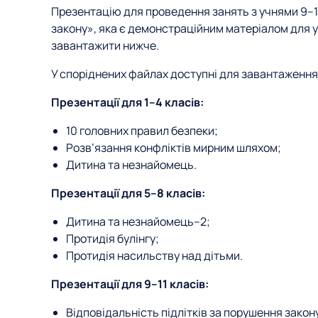
Презентацію для проведення занять з учнями 9–11
закону», яка є демонстраційним матеріалом для у
завантажити нижче.
У споріднених файлах доступні для завантаження 
Презентації для 1–4 класів:
10 головних правил безпеки;
Розв
’
язання конфліктів мирним шляхом;
Дитина та незнайомець.
Презентації для 5–8 класів:
Дитина та незнайомець–2;
Протидія булінгу;
Протидія насильству над дітьми.
Презентації для 9–11 класів:
Відповідальність підлітків за порушення закон