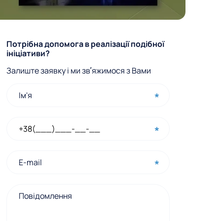
Ф
Потрібна допомога в реалізації подібної
ініціативи?
о
Залиште заявку і ми звʼяжимося з Вами
р
м
а
ш
в
и
д
к
о