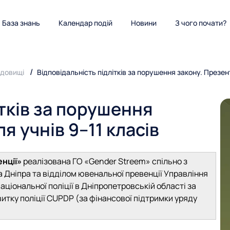
База знань
Календар подій
Новини
З чого почати?
едовищі
Відповідальність підлітків за порушення закону. Презент
ітків за порушення
я учнів 9–11 класів
енції»
реалізована ГО «Gender Streem» спільно з
а Дніпра та відділом ювенальної превенції Управління
аціональної поліції в Дніпропетровській області за
итку поліції CUPDP (за фінансової підтримки уряду