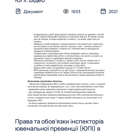
Документ
1653
2021
Права та обов’язки інспекторів
ювенальної превенції (ЮПІ) в