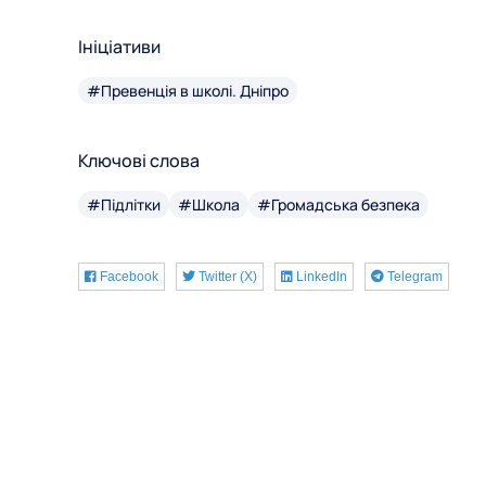
Ініціативи
#Превенція в школі. Дніпро
Ключові слова
#Підлітки
#Школа
#Громадська безпека
Facebook
Twitter (X)
LinkedIn
Telegram