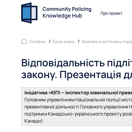
Про проект
Головна
База знань
Безпека в дитячому сер
Відповідальність підл
закону. Презентація дл
Ініціатива «ЮПІ — Інспектор ювенальної прев
Головним управлінням Національної поліції міст
превентивної діяльності Головного управління Н
підтримки Канадсько-українського проєкту розв
Канади).