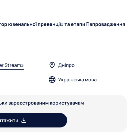
ктор ювенальної превенції» та етапи її впровадження
er Stream»
Дніпро
Українська мова
льки зареєстрованим користувачам
нтажити