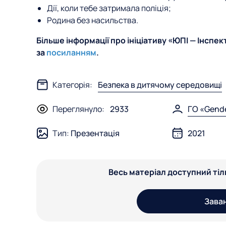
Дії, коли тебе затримала поліція;
Родина без насильства.
Більше інформації про ініціативу «ЮПІ — Інспе
за
посиланням
.
Категорія:
Безпека в дитячому середовищі
Переглянуло:
2933
ГО «Gend
Тип:
Презентація
2021
Весь матеріал доступний ті
Зава