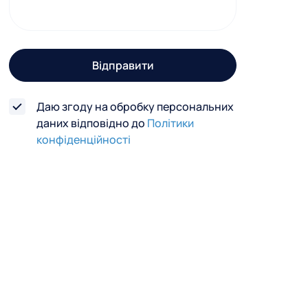
г
о
з
Відправити
в
'
Даю згоду на обробку персональних
я
даних відповідно до
Політики
з
конфіденційності
к
у