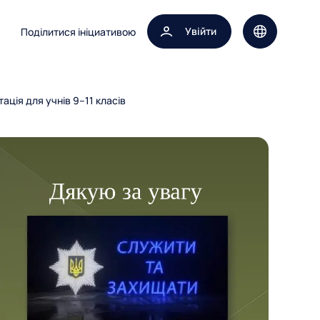
Увійти
Поділитися ініциативою
Вибір мови 
ація для учнів 9–11 класів