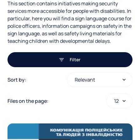
This section contains initiatives making security
e
e
s
services more accessible for people with disabilities. In
g
a
particular, here you will find a sign language course for
t
o
police officers, information campaigns on safety in the
r
r
o
sign language, as well as safety living materials for
y
teaching children with developmental delays.
c
f
h
f
Filter
r
o
T
e
Sort by:
u
o
o
s
n
l
Files on the page:
u
s
d
f
l
o
o
r
t
n
s