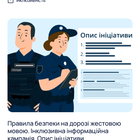
l
Інклюзивність
i
c
i
n
g
Правила безпеки на дорозі жестовою
мовою. Інклюзивна інформаційна
кампанія. Опис ініціативи