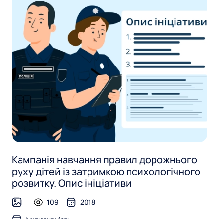
I
n
c
l
u
s
i
v
e
Кампанія навчання правил дорожнього
руху дітей із затримкою психологічного
P
розвитку. Опис ініціативи
o
109
2018
image