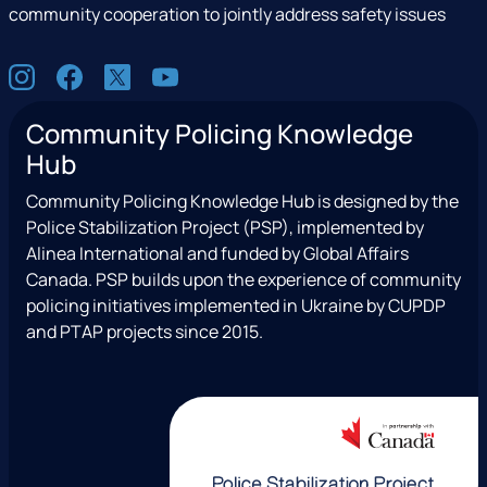
community cooperation to jointly address safety issues
S
I
F
X
Y
o
n
a
(
o
c
Community Policing Knowledge
s
c
e
u
i
Hub
t
e
x
t
a
a
b
T
u
l
Community Policing Knowledge Hub is designed by the
g
o
w
b
Police Stabilization Project (PSP), implemented by
r
o
i
e
Alinea International and funded by Global Affairs
a
k
t
Canada. PSP builds upon the experience of community
m
t
policing initiatives implemented in Ukraine by CUPDP
e
and PTAP projects since 2015.
r
)