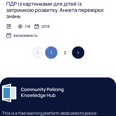
ПДР із картинками для дітей із
затримкою розвитку. Анкета перевірки
знань
118
2018
text-file
Інклюзивність
1
2
This is a free learning platform dedicated to police-