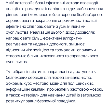
У цій категорії зібрані ефективні методи взаємодії
р
е
и
поліції та громадян з інвалідністю для забезпечення
г
е
рівних прав і можливостей, створення безбар’єрного
с
о
середовища та покращення спроможності поліції
р
з
о
ефективно співпрацювати з усіма членами
і
суспільства. Реалізація цього підходу дозволяє
у
ю
к
напрацювати більш ефективні алгоритми
л
реагування та надання допомоги, зміцнює
з
відносини між поліцією та громадами, сприяючи
ь
н
створенню більш інклюзивного та справедливого
суспільства.
т
а
Тут зібрані ініціативи, направлені на доступність
а
й
безпекових сервісів для людей з інвалідністю.
т
Зокрема, курс жестової мови для поліцейських,
д
інформаційні кампанії про безпеку жестовою мовою,
а
е
а також матеріали для навчання дітей із затримкою
розвитку правил безпечної поведінки.
м
н