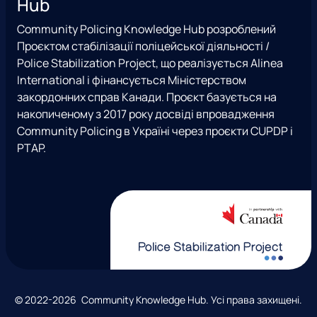
Hub
t
e
x
t
е
a
b
T
u
р
Community Policing Knowledge Hub розроблений
g
o
w
b
е
Проєктом стабілізації поліцейської діяльності /
r
o
i
e
ж
Police Stabilization Project, що реалізується Alinea
a
k
t
і
International і фінансується Міністерством
m
t
закордонних справ Канади. Проєкт базується на
e
накопиченому з 2017 року досвіді впровадження
r
Community Policing в Україні через проєкти CUPDP і
)
PTAP.
А
© 2022-2026 Community Knowledge Hub. Усі права захищені.