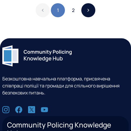
1
2
Безкоштовна навчальна платформа, присвячена
співпраці поліції та громади для спільного вирішення
безпекових питань.
С
I
F
X
Y
о
n
a
(
o
ц
Community Policing Knowledge
s
c
e
u
м