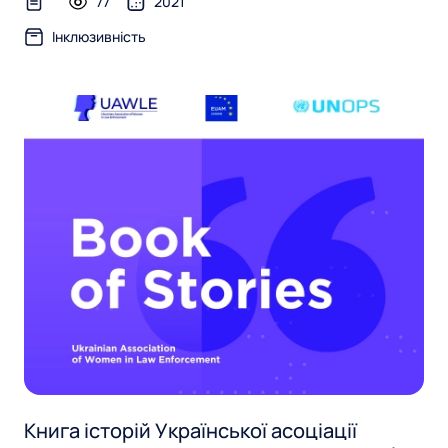
77
2021
text-file
Інклюзивність
Книга історій Української асоціації