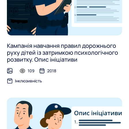
з
и
в
н
і
Кампанія навчання правил дорожнього
руху дітей із затримкою психологічного
с
розвитку. Опис ініціативи
т
109
2018
image
ь
Інклюзивність