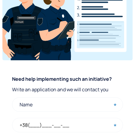
Q
Need help implementing such an initiative?
u
Write an application and we will contact you
i
c
k
c