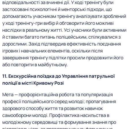
відповідальності за вчинені дії. У ході тренінгу були
застосовані психологічні й менторські підходи, що
допомагають учасникам тренінгу аналізувати зроблений
у ході тренінгу-гри вибір й обговорити його можливі
наслідки в реальному житті. Усі учасники були активними
й ставили багато питань поліцейським, спілкувалися з
дорослими. Захід підтвердив ефективність поєднання
ігрових і навчальних елементів, оскільки після
завершення тренінгу підлітки просили продовжити його
або повторити в майбутньому.
11. Екскурсійна поїздка до Управління патрульної
поліції в місті Кривому Розі
Мета — профорієнтаційна робота та популяризація
професії поліцейського серед молоді; пропагування
здорового способу життя та розвиток навичок
самооборони молоді. Профілактика насильства в
молодіжному середовищі та формування знання про