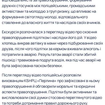
відповідальність за правопорушення; формування
дружніх стосунків між поліцейськими, громадськими
активістами та молоддю з груп ризику, що впливає на
формування світогляду молоді, відповідального
ставлення до власного життя та наслідків своїх вчинків.
Екскурсія розпочалася з перегляду відео про скоєння
правопорушення підлітком і наслідки його дій. У відео
хлопець викрав автівку в мами через підбурювання своїх
друзів, після чого підлітки за кермом вживали алкоголь і
потрапили в аварію. Результатом аварії стали збитий
пішохід і травмована подруга водія, яка під час аварії не
була зафіксована паском безпеки.
Після перегляду відео поліцейські розповіли
вихованцям КБНРЦ «Перлина» про зафіксовані в ньому
правопорушення й обговорили моральні та юридичні
аспекти правопорушення. Підлітки були активними та
висловлювали свої думки стосовно переглянутого відео
та потреби дотримання правил дорожнього руху.