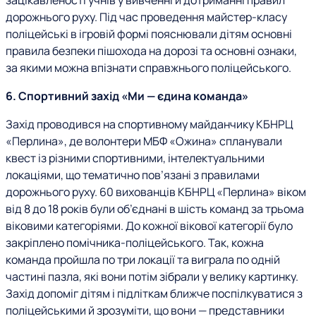
зацікавленості учнів у вивченні й дотриманні правил
дорожнього руху. Під час проведення майстер-класу
поліцейські в ігровій формі пояснювали дітям основні
правила безпеки пішохода на дорозі та основні ознаки,
за якими можна впізнати справжнього поліцейського.
6. Спортивний захід «Ми — єдина команда»
Захід проводився на спортивному майданчику КБНРЦ
«Перлина», де волонтери МБФ «Ожина» спланували
квест із різними спортивними, інтелектуальними
локаціями, що тематично пов
’
язані з правилами
дорожнього руху. 60 вихованців КБНРЦ «Перлина» віком
від 8 до 18 років були об’єднані в шість команд за трьома
віковими категоріями. До кожної вікової категорії було
закріплено помічника-поліцейського. Так, кожна
команда пройшла по три локації та виграла по одній
частині пазла, які вони потім зібрали у велику картинку.
Захід допоміг дітям і підліткам ближче поспілкуватися з
поліцейськими й зрозуміти, що вони — представники