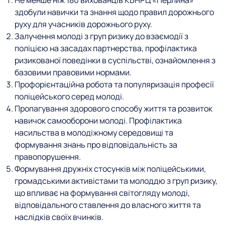
Не менше ніж 180 вихованців КБНРЦ «Перлина»
здобули навички та знання щодо правил дорожнього
руху для учасників дорожнього руху.
Залучення молоді з груп ризику до взаємодії з
поліцією на засадах партнерства, профілактика
ризикованої поведінки в суспільстві, ознайомлення з
базовими правовими нормами.
Профорієнтаційна робота та популяризація професії
поліцейського серед молоді.
Пропагування здорового способу життя та розвиток
навичок самооборони молоді. Профілактика
насильства в молодіжному середовищі та
формування знань про відповідальність за
правопорушення.
Формування дружніх стосунків між поліцейськими,
громадськими активістами та молоддю з груп ризику,
що впливає на формування світогляду молоді,
відповідального ставлення до власного життя та
наслідків своїх вчинків.