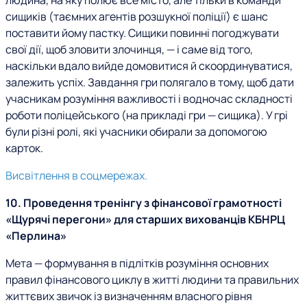
людина, на яку полює все місто, але тільки в команди
сищиків (таємних агентів розшукної поліції) є шанс
поставити йому пастку. Сищики повинні погоджувати
свої дії, щоб зловити злочинця, — і саме від того,
наскільки вдало вийде домовитися й скоординуватися,
залежить успіх. Завдання гри полягало в тому, щоб дати
учасникам розуміння важливості і водночас складності
роботи поліцейського (на прикладі гри — сищика). У грі
були різні ролі, які учасники обирали за допомогою
карток.
Висвітлення в соцмережах.
10. Проведення тренінгу з фінансової грамотності
«Щурячі перегони» для старших вихованців КБНРЦ
«Перлина»
Мета — формування в підлітків розуміння основних
правил фінансового циклу в житті людини та правильних
життєвих звичок із визначенням власного рівня