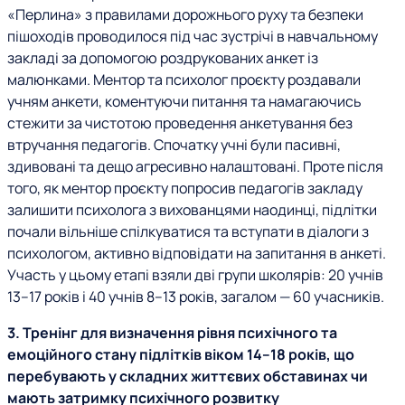
«Перлина» з правилами дорожнього руху та безпеки
пішоходів проводилося під час зустрічі в навчальному
закладі за допомогою роздрукованих анкет із
малюнками. Ментор та психолог проєкту роздавали
учням анкети, коментуючи питання та намагаючись
стежити за чистотою проведення анкетування без
втручання педагогів. Спочатку учні були пасивні,
здивовані та дещо агресивно налаштовані. Проте після
того, як ментор проєкту попросив педагогів закладу
залишити психолога з вихованцями наодинці, підлітки
почали вільніше спілкуватися та вступати в діалоги з
психологом, активно відповідати на запитання в анкеті.
Участь у цьому етапі взяли дві групи школярів: 20 учнів
13–17 років і 40 учнів 8–13 років, загалом — 60 учасників.
3. Тренінг для визначення рівня психічного та
емоційного стану підлітків віком 14–18 років, що
перебувають у складних життєвих обставинах чи
мають затримку психічного розвитку