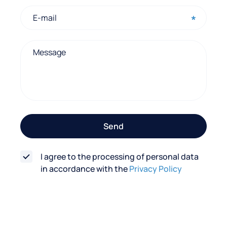
o
n
t
a
c
t
f
o
Send
r
m
I agree to the processing of personal data
in accordance with the
Privacy Policy