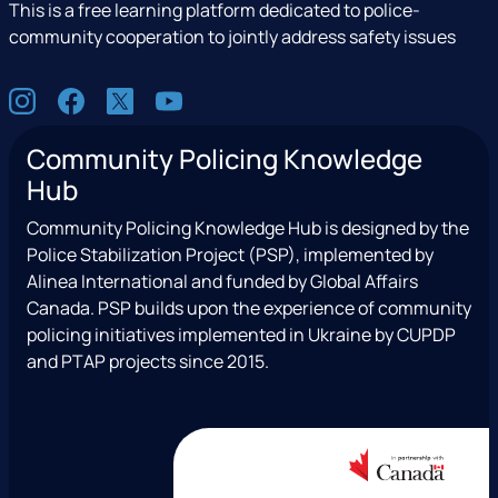
This is a free learning platform dedicated to police-
community cooperation to jointly address safety issues
S
I
F
X
Y
o
n
a
(
o
c
Community Policing Knowledge
s
c
e
u
i
Hub
t
e
x
t
a
a
b
T
u
l
Community Policing Knowledge Hub is designed by the
g
o
w
b
Police Stabilization Project (PSP), implemented by
r
o
i
e
Alinea International and funded by Global Affairs
a
k
t
Canada. PSP builds upon the experience of community
m
t
policing initiatives implemented in Ukraine by CUPDP
e
and PTAP projects since 2015.
r
)