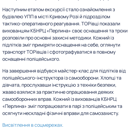
Наступним етапом екскурсії стало ознайомлення з
будівлею УПП в місті Кривому Розі й підрозділом
тактико-оперативного реагування. ТОРівці показали
вихованцям КБНРЦ «Перлина» своє оснащення та трохи
розповіли про основні захисні методики. Кожний із
підлітків зміг приміряти оснащення на себе, оглянути
транспорт ТОРівців і сфотографуватися в повному
оснащенні поліцейського.
На завершення відбувся майстер-клас для підлітків від
поліцейського-інструктора із самооборони. Хлопці та
дівчата, прослухавши інструкцію з техніки безпеки,
жваво взялися за практичне опрацювання деяких
самооборонних вправ. Кожний із вихованців КБНРЦ
«Перлина» зміг попрацювати в парі з поліцейським та
осягнути нескладні фізичні вправи для самозахисту.
Висвітлення в соцмережах.