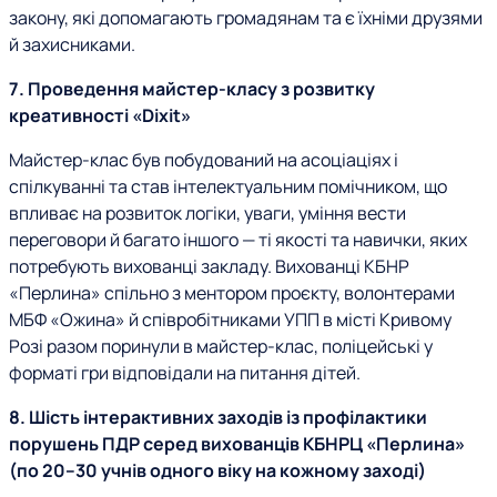
закону, які допомагають громадянам та є їхніми друзями
й захисниками.
7. Проведення майстер-класу з розвитку
креативності «Dixit»
Майстер-клас був побудований на асоціаціях і
спілкуванні та став інтелектуальним помічником, що
впливає на розвиток логіки, уваги, уміння вести
переговори й багато іншого — ті якості та навички, яких
потребують вихованці закладу. Вихованці КБНР
«Перлина» спільно з ментором проєкту, волонтерами
МБФ «Ожина» й співробітниками УПП в місті Кривому
Розі разом поринули в майстер-клас, поліцейські у
форматі гри відповідали на питання дітей.
8. Шість інтерактивних заходів із профілактики
порушень ПДР серед вихованців КБНРЦ «Перлина»
(по 20–30 учнів одного віку на кожному заході)