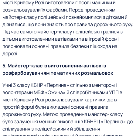
місті Кривому Розі виготовляли гіпсові машинки й
розмальовували їх фарбами. Перед проведенням
майстер-класу поліцейські познайомилися з дітками й
дізналися, що вони знають про правила дорожнього руху.
Під час самого майстер-класу поліцейські гралися з
дітьми виготовленими автівками та в ігровій формі
пояснювали основні правила безпеки пішохода на
дорозі.
5. Майстер-клас із виготовлення автівок із
розфарбовуванням тематичних розмальовок
Учні 3 класу КБНР «Перлина» спільно з ментором і
волонтерами МБФ «Ожина» й співробітниками УПП в
місті Кривому Розі розмальовували картинки, де в
простій формі були викладені основні правила
дорожнього руху. Метою проведення майстер-класу
було залучення менших вихованців КБНРЦ «Перлина» до
спілкування з поліцейськими й збільшення