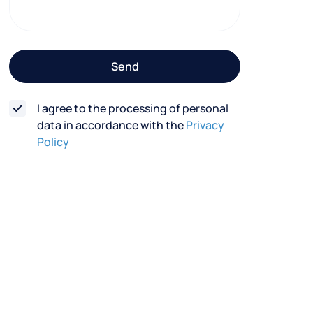
t
f
o
Send
r
m
I agree to the processing of personal
data in accordance with the
Privacy
Policy