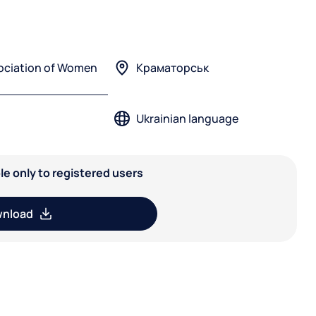
ociation of Women
Краматорськ
Ukrainian language
able only to registered users
nload