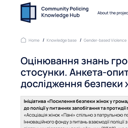
About the proje
Home
Knowledge base
Gender-based Violence
Оцінювання знань гро
стосунки. Анкета-опи
дослідження безпеки 
Ініціатива «Посилення безпеки жінок у грома
до поліції у питаннях запобігання та протид
«Асоціація жінок «Пані» спільно з патрульною п
Інноваційного фонду з питань взаємодії поліції