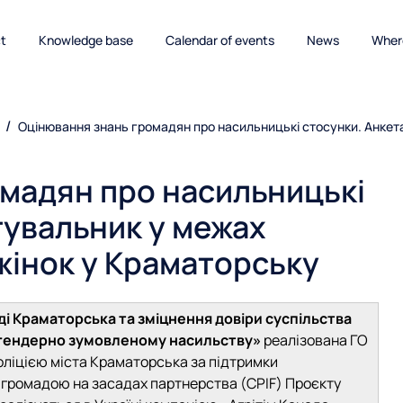
ct
Knowledge base
Calendar of events
News
Where
Оцінювання знань громадян про насильницькі стосунки. Анкет
мадян про насильницькі
тувальник у межах
жінок у Краматорську
ді Краматорська та зміцнення довіри суспільства
ії гендерно зумовленому насильству»
реалізована ГО
оліцією міста Краматорська за підтримки
 з громадою на засадах партнерства (CPIF) Проєкту