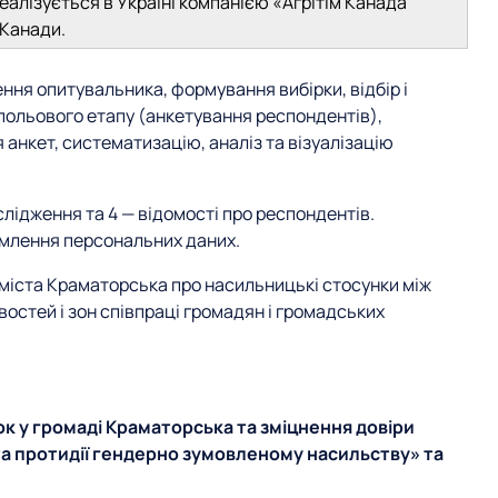
еалізується в Україні компанією «Агрітім Канада
 Канади.
ня опитувальника, формування вибірки, відбір і
польового етапу (анкетування респондентів),
анкет, систематизацію, аналіз та візуалізацію
слідження та 4 — відомості про респондентів.
омлення персональних даних.
 міста Краматорська про насильницькі стосунки між
востей і зон співпраці громадян і громадських
ок у громаді Краматорська та зміцнення довіри
 та протидії гендерно зумовленому насильству» та