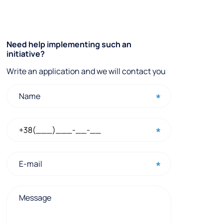
Q
Need help implementing such an
initiative?
u
Write an application and we will contact you
i
c
k
c
o
n
t
a
c