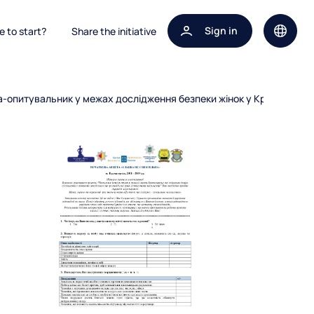
Sign in
 to start?
Share the initiative
Site la
а-опитувальник у межах дослідження безпеки жінок у Краматорсь