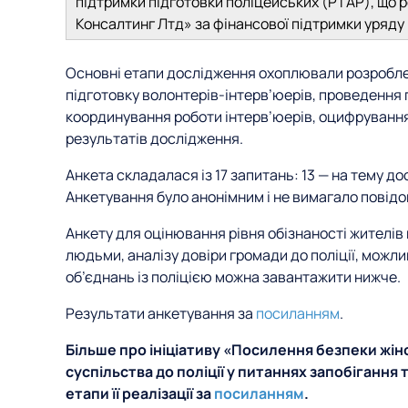
підтримки підготовки поліцейських (PTAP), що р
Консалтинг Лтд» за фінансової підтримки уряду
Основні етапи дослідження охоплювали розроблен
підготовку волонтерів-інтерв’юерів, проведення 
координування роботи інтерв’юерів, оцифрування 
результатів дослідження.
Анкета складалася із 17 запитань: 13 — на тему до
Анкетування було анонімним і не вимагало повід
Анкету для оцінювання рівня обізнаності жителів
людьми, аналізу довіри громади до поліції, можли
об’єднань із поліцією можна завантажити нижче.
Результати анкетування за
посиланням
.
Більше про ініціативу «Посилення безпеки жін
суспільства до поліції у питаннях запобігання
етапи її реалізації за
посиланням
.