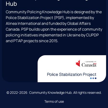
Hub
t
e
x
t
a
a
b
T
u
l
Community Policing Knowledge Hub is designed by the
g
o
w
b
Police Stabilization Project (PSP), implemented by
r
o
i
e
Alinea International and funded by Global Affairs
a
k
t
Canada. PSP builds upon the experience of community
m
t
policing initiatives implemented in Ukraine by CUPDP
e
and PTAP projects since 2015.
r
)
C
© 2022-2026 Community Knowledge Hub. All rights reserved.
o
Terms of use
p