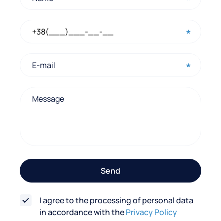
c
k
c
o
n
t
a
c
t
f
o
Send
r
m
I agree to the processing of personal data
in accordance with the
Privacy Policy