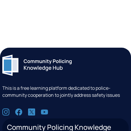
This is a free learning platform dedicated to police-
community cooperation to jointly address safety issues
S
I
F
X
Y
o
n
a
(
o
c
Community Policing Knowledge
s
c
e
u
i