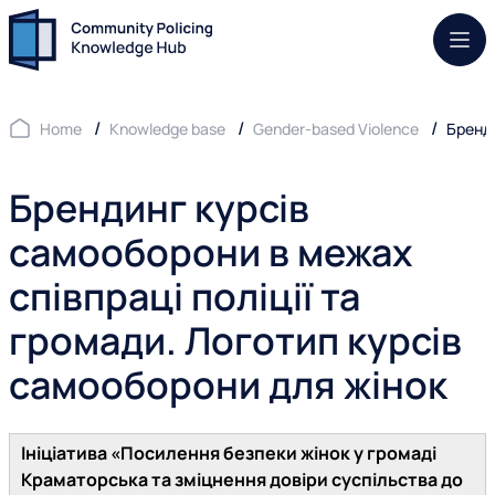
Mob.
Home
Knowledge base
Gender-based Violence
Бренди
Брендинг курсів
самооборони в межах
співпраці поліції та
громади. Логотип курсів
самооборони для жінок
Ініціатива «Посилення безпеки жінок у громаді
Краматорська та зміцнення довіри суспільства до