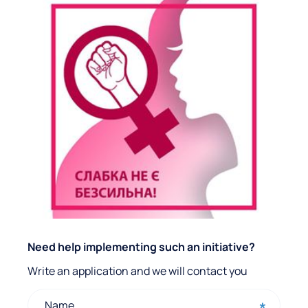
Q
Need help implementing such an initiative?
u
Write an application and we will contact you
i