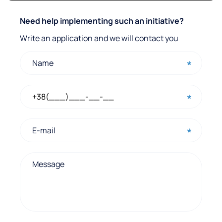
Q
Need help implementing such an initiative?
u
Write an application and we will contact you
i
c
k
c
o
n
t
a
c
t
f