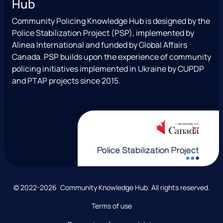
Hub
t
e
x
t
a
a
b
T
u
l
Community Policing Knowledge Hub is designed by the
g
o
w
b
Police Stabilization Project (PSP), implemented by
r
o
i
e
Alinea International and funded by Global Affairs
a
k
t
Canada. PSP builds upon the experience of community
m
t
policing initiatives implemented in Ukraine by CUPDP
e
and PTAP projects since 2015.
r
)
C
© 2022-2026 Community Knowledge Hub. All rights reserved.
o
Terms of use
p