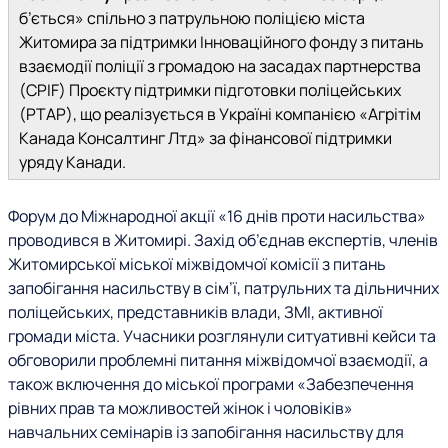
б’ється» спільно з патрульною поліцією міста
Житомира за підтримки Інноваційного фонду з питань
взаємодії поліції з громадою на засадах партнерства
(CPIF) Проєкту підтримки підготовки поліцейських
(PTAP), що реалізується в Україні компанією «Агрітім
Канада Консалтинг Лтд» за фінансової підтримки
уряду Канади.
Форум до Міжнародної акції «16 днів проти насильства»
проводився в Житомирі. Захід об’єднав експертів, членів
Житомирської міської міжвідомчої комісії з питань
запобігання насильству в сім’ї, патрульних та дільничних
поліцейських, представників влади, ЗМІ, активної
громади міста. Учасники розглянули ситуативні кейси та
обговорили проблемні питання міжвідомчої взаємодії, а
також включення до міської програми «Забезпечення
рівних прав та можливостей жінок і чоловіків»
навчальних семінарів із запобігання насильству для