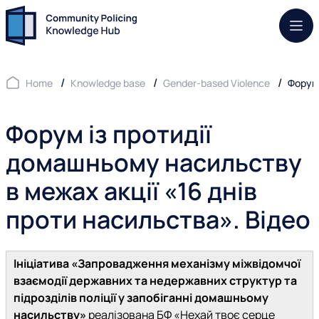
Mob.
Home
Knowledge base
Gender-based Violence
Форум 
Форум із протидії
домашньому насильству
в межах акції «16 днів
проти насильства». Відео
Ініціатива «Запровадження механізму міжвідомчої
взаємодії державних та недержавних структур та
підрозділів поліції у запобіганні домашньому
насильству»
реалізована БФ «Нехай твоє серце