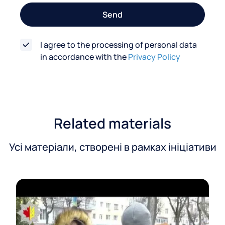
o
Send
r
m
I agree to the processing of personal data
in accordance with the
Privacy Policy
Related materials
Усі матеріали, створені в рамках ініціативи