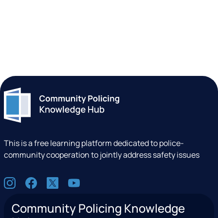
This is a free learning platform dedicated to police-
community cooperation to jointly address safety issues
S
I
F
X
Y
o
n
a
(
o
c
Community Policing Knowledge
s
c
e
u
i