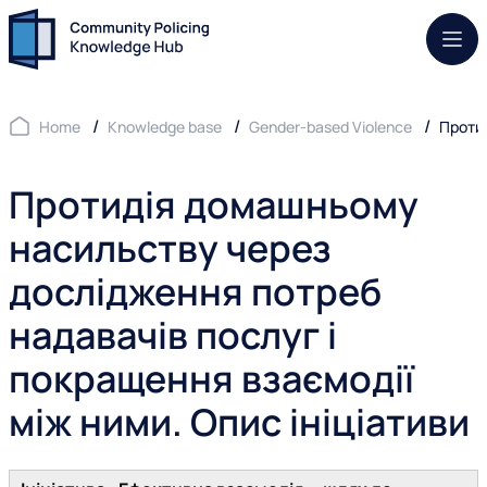
Mob.
Home
Knowledge base
Gender-based Violence
Протид
Протидія домашньому
насильству через
дослідження потреб
надавачів послуг і
покращення взаємодії
між ними. Опис ініціативи