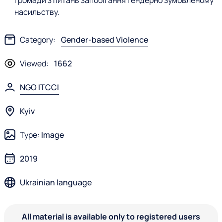
громади з питань запобігання гендерно зумовленому
насильству.
Category:
Gender-based Violence
Viewed:
1662
NGO ITCCI
Kyiv
Type:
Image
2019
Ukrainian language
All material is available only to registered users