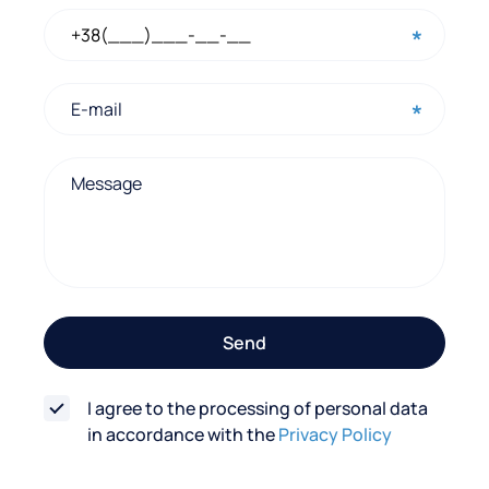
k
c
o
n
t
a
c
t
f
o
Send
r
m
I agree to the processing of personal data
in accordance with the
Privacy Policy