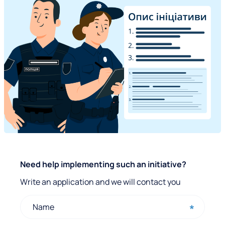
Q
Need help implementing such an initiative?
u
Write an application and we will contact you
i
c