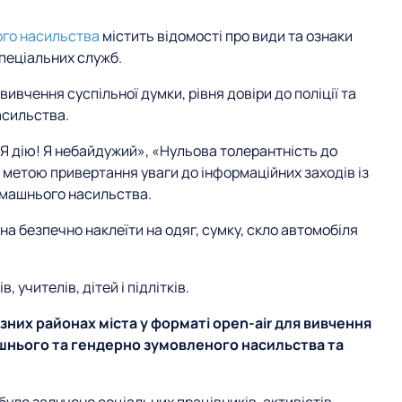
ого насильства
містить відомості про види та ознаки
пеціальних служб.
вивчення суспільної думки, рівня довіри до поліції та
асильства.
Я дію! Я небайдужий», «Нульова толерантність до
 метою привертання уваги до інформаційних заходів із
омашнього насильства.
на безпечно наклеїти на одяг, сумку, скло автомобіля
в, учителів, дітей і підлітків.
зних районах міста у форматі open-air для вивчення
шнього та гендерно зумовленого насильства та