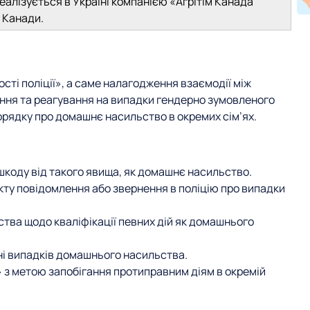
еалізується в Україні компанією «Агрітім Канада
 Канади.
сті поліції», а саме налагодження взаємодії між
ання та реагування на випадки гендерно зумовленого
орядку про домашнє насильство в окремих сім’ях.
шкоду від такого явища, як домашнє насильство.
кту повідомлення або звернення в поліцію про випадки
ства щодо кваліфікації певних дій як домашнього
ні випадків домашнього насильства.
» з метою запобігання протиправним діям в окремій