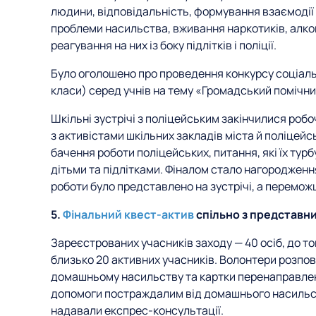
людини, відповідальність, формування взаємодії 
проблеми насильства, вживання наркотиків, алко
реагування на них із боку підлітків і поліції.
Було оголошено про проведення конкурсу соціальн
класи) серед учнів на тему «Громадський помічник
Шкільні зустрічі з поліцейським закінчилися роб
з активістами шкільних закладів міста й поліцей
бачення роботи поліцейських, питання, які їх турб
дітьми та підлітками. Фіналом стало нагородженн
роботи було представлено на зустрічі, а перемож
5.
Фінальний квест-актив
спільно з представни
Зареєстрованих учасників заходу — 40 осіб, до т
близько 20 активних учасників. Волонтери розпо
домашньому насильству та картки перенаправлення
допомоги постраждалим від домашнього насильс
надавали експрес-консультації.