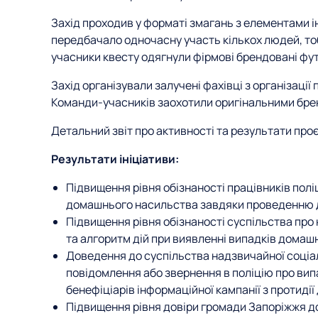
Захід проходив у форматі змагань з елементами і
передбачало одночасну участь кількох людей, т
учасники квесту одягнули фірмові брендовані фу
Захід організували залучені фахівці з організації
Команди-учасників заохотили оригінальними бре
Детальний звіт про активності та результати пр
Результати ініціативи:
Підвищення рівня обізнаності працівників полі
домашнього насильства завдяки проведенню д
Підвищення рівня обізнаності суспільства про 
та алгоритм дій при виявленні випадків домаш
Доведення до суспільства надзвичайної соціа
повідомлення або звернення в поліцію про ви
бенефіціарів інформаційної кампанії з протиді
Підвищення рівня довіри громади Запоріжжя до 