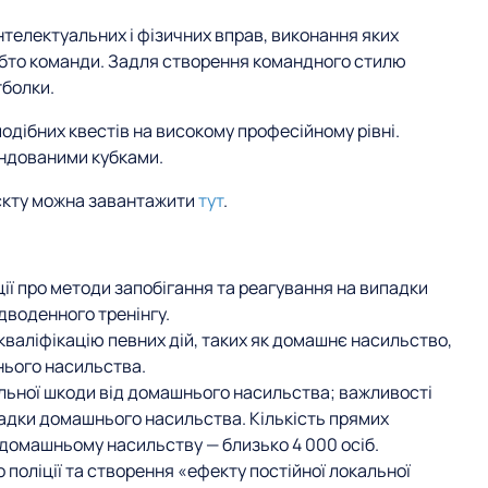
нтелектуальних і фізичних вправ, виконання яких
обто команди. Задля створення командного стилю
тболки.
 подібних квестів на високому професійному рівні.
ндованими кубками.
оєкту можна завантажити
тут
.
ції про методи запобігання та реагування на випадки
воденного тренінгу.
кваліфікацію певних дій, таких як домашнє насильство,
нього насильства.
льної шкоди від домашнього насильства; важливості
падки домашнього насильства. Кількість прямих
ї домашньому насильству — близько 4 000 осіб.
поліції та створення «ефекту постійної локальної