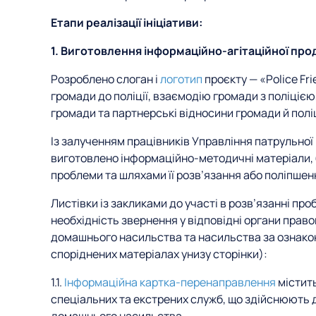
Етапи реалізації ініціативи:
1. Виготовлення інформаційно-агітаційної прод
Розроблено слоган і
логотип
проєкту — «Police Fri
громади до поліції, взаємодію громади з поліцією
громади та партнерські відносини громади й поліц
Із залученням працівників Управління патрульної 
виготовлено інформаційно-методичні матеріали, 
проблеми та шляхами її розв’язання або поліпшен
Листівки із закликами до участі в розв
’
язанні про
необхідність звернення у відповідні органи правоп
домашнього насильства та насильства за ознакою 
споріднених матеріалах унизу сторінки):
1.1.
Інформаційна картка-перенаправлення
містить
спеціальних та екстрених служб, що здійснюють д