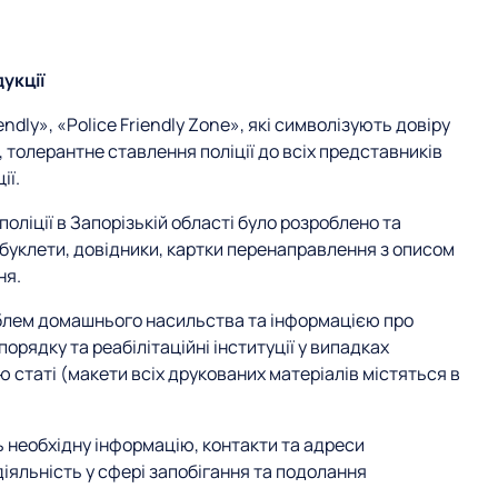
укції
endly», «Police Friendly Zone», які символізують довіру
, толерантне ставлення поліції до всіх представників
ії.
поліції в Запорізькій області було розроблено та
буклети, довідники, картки перенаправлення з описом
ня.
блем домашнього насильства та інформацією про
орядку та реабілітаційні інституції у випадках
статі (макети всіх друкованих матеріалів містяться в
 необхідну інформацію, контакти та адреси
іяльність у сфері запобігання та подолання