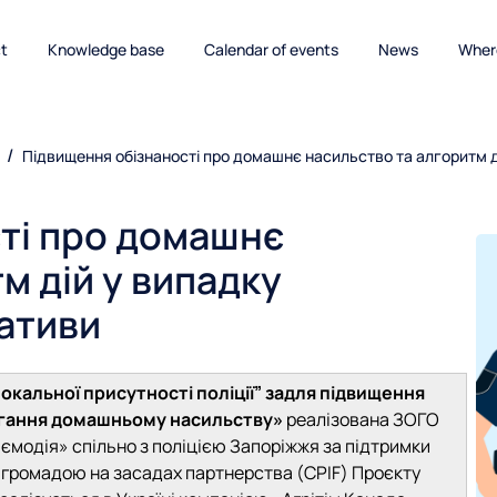
ct
Knowledge base
Calendar of events
News
Where
Підвищення обізнаності про домашнє насильство та алгоритм ді
ті про домашнє
м дій у випадку
іативи
окальної присутності поліції”
задля підвищення
обігання домашньому насильству»
реалізована ЗОГО
ємодія» спільно з поліцією Запоріжжя за підтримки
 з громадою на засадах партнерства (CPIF) Проєкту