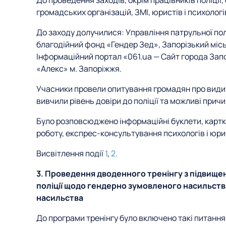
До проведення заходів, окрім працівників поліції,
громадських організацій, ЗМІ, юристів і психологі
До заходу долучилися: Управління патрульної полі
благодійний фонд «Гендер Зед», Запорізький міськ
Інформаційний портал «061.ua — Сайт города За
«Алекс» м. Запоріжжя.
Учасники провели опитування громадян про види
вивчили рівень довіри до поліції та можливі причи
Було розповсюджено інформаційні буклети, карт
роботу, експрес-консультування психологів і юри
Висвітлення події
1
,
2.
3. Проведення дводенного тренінгу з підвищен
поліції щодо гендерно зумовленого насильст
насильства
До програми тренінгу було включено такі питання