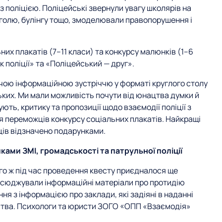
з поліцією. Поліцейські звернули увагу школярів на
голю, булінгу тощо, змоделювали правопорушення і
их плакатів (7–11 класи) та конкурсу малюнків (1–6
 поліції» та «Поліцейський — друг».
очою інформаційною зустріччю у форматі круглого столу
ських. Ми мали можливість почути від юнацтва думки й
ують, критику та пропозиції щодо взаємодії поліції з
я переможців конкурсу соціальних плакатів. Найкращі
ців відзначено подарунками.
ками ЗМІ, громадськості та патрульної поліції
ого ж під час проведення квесту приєдналося ще
всюджували інформаційні матеріали про протидію
 з інформацією про заклади, які задіяні в наданні
тва. Психологи та юристи ЗОГО «ОПП «Взаємодія»