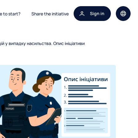
Sign in
 to start?
Share the initiative
Site la
й у випадку насильства. Опис ініціативи