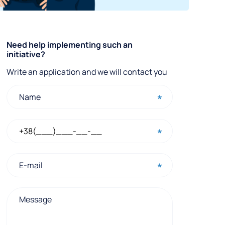
Q
Need help implementing such an
initiative?
u
Write an application and we will contact you
i
c
k
c
o
n
t
a
c