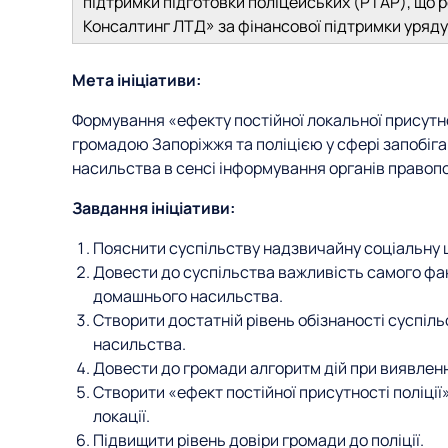
підтримки підготовки поліцейських (PTAP), що р
Консалтинг ЛТД» за фінансової підтримки уряду
Мета ініціативи:
Формування «ефекту постійної локальної присутно
громадою Запоріжжя та поліцією у сфері запобіг
насильства в сенсі інформування органів правоп
Завдання ініціативи:
Пояснити суспільству надзвичайну соціальну 
Довести до суспільства важливість самого фа
домашнього насильства.
Створити достатній рівень обізнаності суспіль
насильства.
Довести до громади алгоритм дій при виявлен
Створити «ефект постійної присутності поліції
локації.
Підвищити рівень довіри громади до поліції.