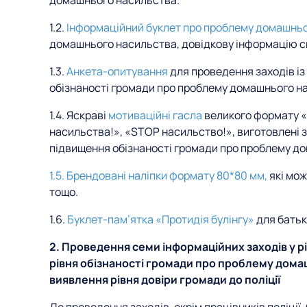
домашнього насильства.
1.2.
Інформаційний буклет про проблему домашнь
домашнього насильства, довідкову інформацію с
1.3.
Анкета-опитування
для проведення заходів із 
обізнаності громади про проблему домашнього н
1.4. Яскраві
мотиваційні гасла
великого формату «
насильства!», «STOP насильство!», виготовлені з
підвищення обізнаності громади про проблему д
1.5. Брендовані наліпки формату 80*80 мм,
які мож
тощо.
1.6.
Буклет-пам’ятка «Протидія булінгу»
для батькі
2. Проведення семи інформаційних заходів у рі
рівня обізнаності громади про проблему дома
виявлення рівня довіри громади до поліції