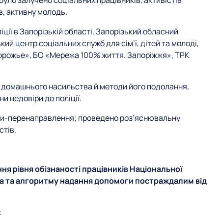
 було залучено соціальних працівників, активістів
в, активну молодь.
ції в Запорізькій області, Запорізький обласний
ий центр соціальних служб для сім’ї, дітей та молоді,
порожье», БО «Мережа 100% життя. Запоріжжя», ТРК
 домашнього насильства й методи його подолання,
ни недовіри до поліції.
ки-перенаправлення; проведено роз’яснювальну
стів.
ня рівня обізнаності працівників Національної
ва та алгоритму надання допомоги постраждалим від
: