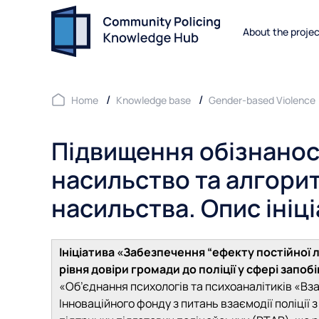
About the proje
Home
Knowledge base
Gender-based Violence
Підвищення обізнанос
насильство та алгорит
насильства. Опис ініц
Ініціатива «Забезпечення “ефекту постійної л
рівня довіри громади до поліції у сфері зап
«Об’єднання психологів та психоаналітиків «Вза
Інноваційного фонду з питань взаємодії поліції