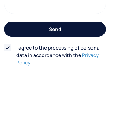
t
f
o
Send
r
m
I agree to the processing of personal
data in accordance with the
Privacy
Policy