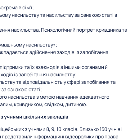
окрема в сім’ї;
ьому насильству та насильству за ознакою статі в
нення насильства. Психологічний портрет кривдника та
домашньому насильству»;
покладається здійснення заходів із запобігання
ідтримки та їх взаємодія з іншими органами й
ходів із запобігання насильству;
ьству та відповідальність у сфері запобігання та
за ознакою статі;
го насильства з метою навчання адекватного
далим, кривдником, свідком, дитиною.
 з учнями шкільних закладів
ейських з учнями 8, 9, 10 класів. Близько 150 учнів і
ам представили інформаційні відеоролики про права