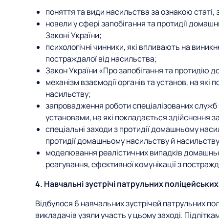
поняття та види насильства за ознакою статі, з
новели у сфері запобігання та протидії домашн
Законі України;
психологічні чинники, які впливають на виник
постраждалої від насильства;
Закон України «Про запобігання та протидію 
механізм взаємодії органів та установ, на які 
насильству;
запровадження роботи спеціалізованих служб п
установами, на які покладається здійснення за
спеціальні заходи з протидії домашньому насил
протидії домашньому насильству й насильству 
моделювання реалістичних випадків домашньо
реагування, ефективної комунікації з постраж
4. Навчальні зустрічі патрульних поліцейських
Відбулося 6 навчальних зустрічей патрульних поліц
викладачів узяли участь у цьому заході. Підлітк