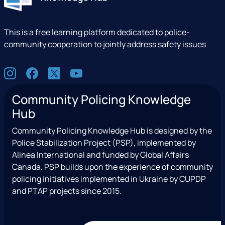
This is a free learning platform dedicated to police-
community cooperation to jointly address safety issues
S
I
F
X
Y
o
n
a
(
o
c
Community Policing Knowledge
s
c
e
u
i
Hub
t
e
x
t
a
a
b
T
u
l
Community Policing Knowledge Hub is designed by the
g
o
w
b
Police Stabilization Project (PSP), implemented by
r
o
i
e
Alinea International and funded by Global Affairs
a
k
t
Canada. PSP builds upon the experience of community
m
t
policing initiatives implemented in Ukraine by CUPDP
e
and PTAP projects since 2015.
r
)