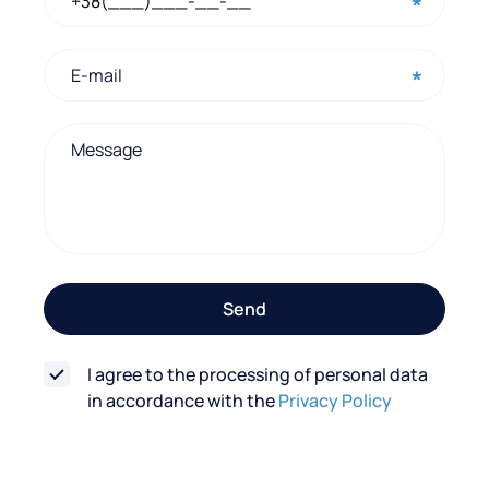
c
o
n
t
a
c
t
f
o
Send
r
m
I agree to the processing of personal data
in accordance with the
Privacy Policy