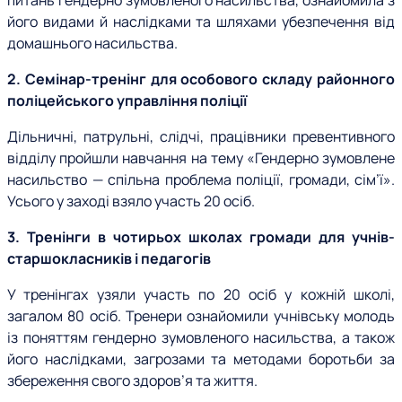
питань гендерно зумовленого насильства, ознайомила з
його видами й наслідками та шляхами убезпечення від
домашнього насильства.
2. Семінар-тренінг для особового складу районного
поліцейського управління поліції
Дільничні, патрульні, слідчі, працівники превентивного
відділу пройшли навчання на тему «Гендерно зумовлене
насильство — спільна проблема поліції, громади, сім’ї».
Усього у заході взяло участь 20 осіб.
3. Тренінги в чотирьох школах громади для учнів-
старшокласників і педагогів
У тренінгах узяли участь по 20 осіб у кожній школі,
загалом 80 осіб. Тренери ознайомили учнівську молодь
із поняттям гендерно зумовленого насильства, а також
його наслідками, загрозами та методами боротьби за
збереження свого здоров’я та життя.