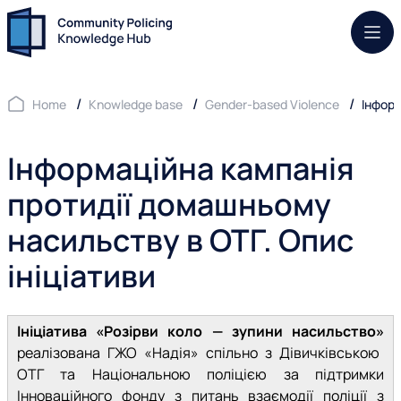
Mob.
Home
Knowledge base
Gender-based Violence
Інформ
Інформаційна кампанія
протидії домашньому
насильству в ОТГ. Опис
ініціативи
Ініціатива «Розірви коло — зупини насильство»
реалізована ГЖО «Надія» спільно з Дівичківською
ОТГ та Національною поліцією за підтримки
Інноваційного фонду з питань взаємодії поліції з