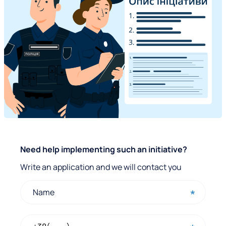
Q
Need help implementing such an initiative?
u
Write an application and we will contact you
i
c
k