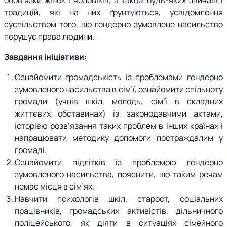
обов’язки жінок і чоловіків, а також будь-яких звичаїв і
традицій, які на них ґрунтуються, усвідомлення
суспільством того, що гендерно зумовлене насильство
порушує права людини.
Завдання ініціативи:
Ознайомити громадськість із проблемами гендерно
зумовленого насильства в сім’ї, ознайомити спільноту
громади (учнів шкіл, молодь, сім’ї в складних
життєвих обставинах) із законодавчими актами,
історією розв
’
язання таких проблем в інших країнах і
напрацювати методику допомоги постраждалим у
громаді.
Ознайомити підлітків із проблемою гендерно
зумовленого насильства, пояснити, що таким речам
немає місця в сім’ях.
Навчити психологів шкіл, старост, соціальних
працівників, громадських активістів, дільничного
поліцейського, як діяти в ситуаціях сімейного