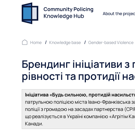
About the proje
Home
Knowledge base
Gender-based Violence
Брендинг ініціативи з
рівності та протидії 
Ініціатива «Будь сильною, протидій насильст
патрульною поліцією міста Івано-Франківська за
поліції з громадою на засадах партнерства (CPI
що реалізується в Україні компанією «Агрітім К
Канади.