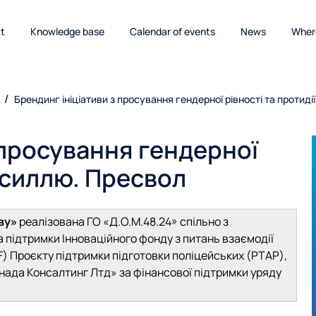
ct
Knowledge base
Calendar of events
News
Where
Брендинг ініціативи з просування гендерної рівності та протид
 просування гендерної
насиллю. Пресвол
ву»
реалізована ГО «Д.О.М.48.24» спільно з
 підтримки Інноваційного фонду з питань взаємодії
F) Проєкту підтримки підготовки поліцейських (PTAP),
анада Консалтинг Лтд» за фінансової підтримки уряду