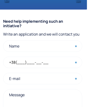
Q
Need help implementing such an
initiative?
u
Write an application and we will contact you
i
c
k
c
o
n
t
a
c