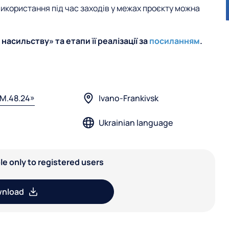
икористання під час заходів у межах проєкту можна
насильству» та етапи її реалізації за
посиланням
.
.M.48.24»
Ivano-Frankivsk
Ukrainian language
able only to registered users
nload