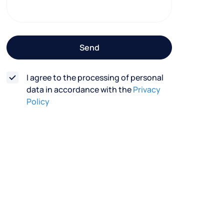
t
f
o
Send
r
m
I agree to the processing of personal
data in accordance with the
Privacy
Policy