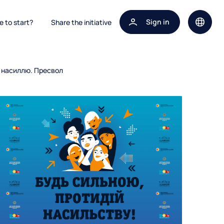
Sign in
 to start?
Share the initiative
Site la
ії насиллю. Пресвол