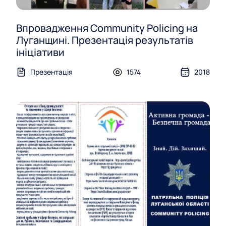
у
Впровадження Community Policing на
р
Луганщині. Презентація результатів
с
ініціативи
и
Презентація
1574
2018
п
а
р
т
н
е
р
а