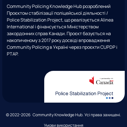
a
b
T
u
р
Community Policing Knowledge Hub розроблений
g
o
w
b
е
Проєктом стабілізації поліцейської діяльності /
r
o
i
e
ж
Police Stabilization Project, що реалізується Alinea
a
k
t
і
International і фінансується Міністерством
m
t
закордонних справ Канади. Проєкт базується на
e
накопиченому з 2017 року досвіді впровадження
r
Community Policing в Україні через проєкти CUPDP і
)
PTAP.
А
© 2022-2026 Community Knowledge Hub. Усі права захищені.
в
Умови використання