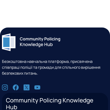
Безкоштовна навчальна платформа, присвячена
співпраці поліції та громади для спільного вирішення
безпекових питань.
С
I
F
X
Y
о
n
a
(
o
ц
Community Policing Knowledge
s
c
e
u
м
Hub
t
e
x
t
е