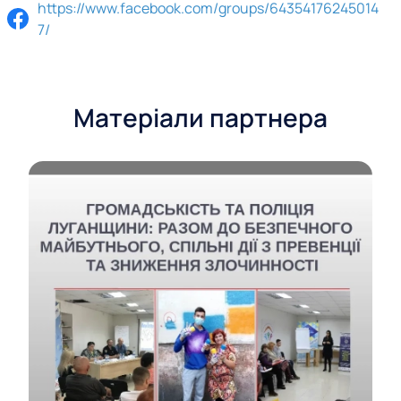
П
https://www.facebook.com/groups/64354176245014
7/
о
с
и
Матеріали партнера
л
а
н
н
я
н
а
р
е
с