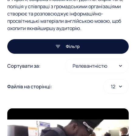
е
поліція у співпраці з громадськими організаціями
а
н
створює та розповсюджує інформаційно-
м
просвітницькі матеріали англійською мовою, щоб
о
охопити якнайширшу аудиторію.
и
г
п
Фільтр
о
о
н
І
Сортувати за:
ш
н
а
с
у
т
з
Файлів на сторінці:
р
к
а
у
у
м
п
е
з
н
и
т
а
и