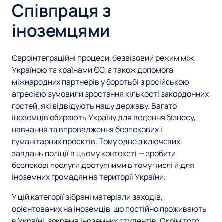
к
С
Співпраця з
к
у
а
а
п
к
іноземцями
т
з
у
е
и
р
г
Євроінтеграційні процеси, безвізовий режим між
с
о
Україною та країнами ЄС, а також допомога
е
р
міжнародних партнерів у боротьбі з російською
о
і
агресією зумовили зростання кількості закордонних
з
ю
к
гостей, які відвідують нашу державу. Багато
у
іноземців обирають Україну для ведення бізнесу,
з
навчання та впровадження безпекових і
л
гуманітарних проєктів. Тому одне з ключових
н
завдань поліції в цьому контексті — зробити
ь
а
безпекові послуги доступними в тому числі й для
т
іноземних громадян на території України.
й
а
У цій категорії зібрані матеріали заходів,
д
орієнтованих на іноземців, що постійно проживають
т
в Україні, зокрема іноземних студентів. Окрім того,