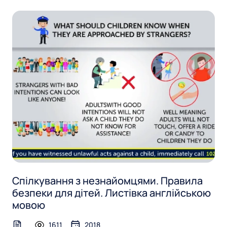
е
м
ц
я
м
и
Спілкування з незнайомцями. Правила
безпеки для дітей. Листівка англійською
мовою
1611
2018