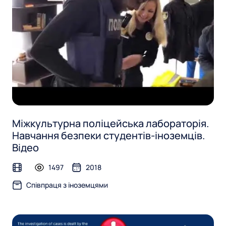
т
з
д
л
а
я
с
п
о
и
р
т
т
у
в
о
а
Міжкультурна поліцейська лабораторія.
м
н
Навчання безпеки студентів-іноземців.
н
Відео
:
я
р
1497
2018
С
video
е
Співпраця з іноземцями
п
з
у
і
л