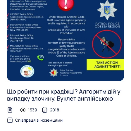
ь
в
т
п
а
т
р
і
в
а
ц
я
з
і
Що робити при крадіжці? Алгоритм дій у
н
випадку злочину. Буклет англійською
о
1539
2018
text-file
з
Співпраця з іноземцями