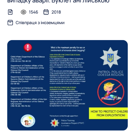
випадку аварії. Буклет англійською
1546
2018
text-file
Співпраця з іноземцями