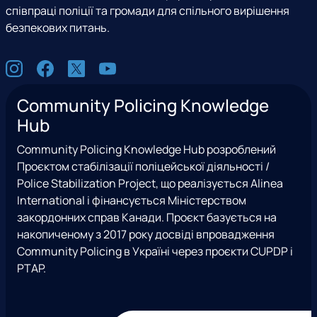
співпраці поліції та громади для спільного вирішення
безпекових питань.
С
I
F
X
Y
о
n
a
(
o
ц
Community Policing Knowledge
s
c
e
u
м
Hub
t
e
x
t
е
a
b
T
u
р
Community Policing Knowledge Hub розроблений
g
o
w
b
е
Проєктом стабілізації поліцейської діяльності /
r
o
i
e
ж
Police Stabilization Project, що реалізується Alinea
a
k
t
і
International і фінансується Міністерством
m
t
закордонних справ Канади. Проєкт базується на
e
накопиченому з 2017 року досвіді впровадження
r
Community Policing в Україні через проєкти CUPDP і
)
PTAP.