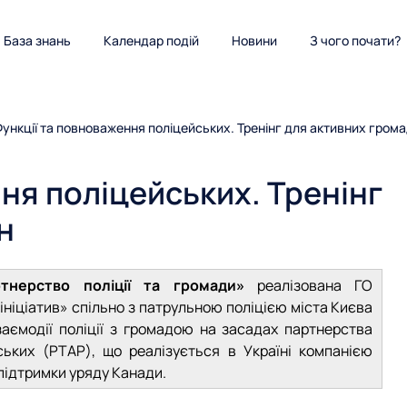
База знань
Календар подій
Новини
З чого почати?
Функції та повноваження поліцейських. Тренінг для активних гром
ня поліцейських. Тренінг
н
тнерство поліції та громади»
реалізована ГО
ніціатив» спільно з патрульною поліцією міста Києва
заємодії поліції з громадою на засадах партнерства
ських (PTAP), що реалізується в Україні компанією
 підтримки уряду Канади.