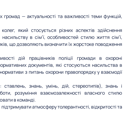
 громад — актуальності та важливості теми функцій,
колег, який стосується різних аспектів здійснення
я насильству в сім’ї, особливостей стилю життя сім’ї,
иків, що дозволяють визначити їх жорстоке поводження
ивості дій працівників поліції громади в охороні
 нормативних документів, які стосуються насильства в
 нормативи з питань охорони правопорядку у взаємодії
ставлень, знань, умінь, дій, стереотипів), знань і
оботи, розуміння взаємозалежності власного стилю
ювати в команді.
підтримувати атмосферу толерантності, відкритості та