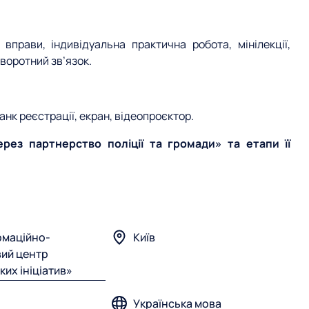
 вправи, індивідуальна практична робота, мінілекції,
зворотний зв’язок.
ланк реєстрації, екран, відеопроєктор.
ерез партнерство поліції та громади» та етапи її
рмаційно-
Київ
вий центр
их ініціатив»
Українська мова