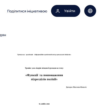
Увійти
Поділитися ініциативою
Вибір мови 
адян