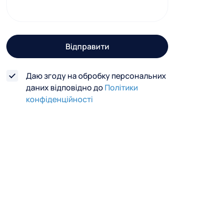
г
о
з
Відправити
в
'
Даю згоду на обробку персональних
я
даних відповідно до
Політики
з
конфіденційності
к
у