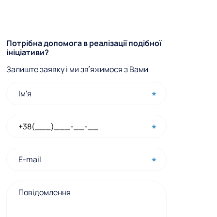
Ф
Потрібна допомога в реалізації подібної
ініціативи?
о
Залиште заявку і ми звʼяжимося з Вами
р
м
а
ш
в
и
д
к
о