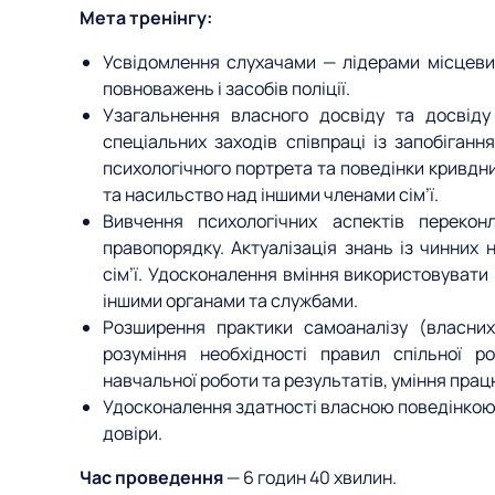
Мета тренінгу:
Усвідомлення слухачами — лідерами місцевих
повноважень і засобів поліції.
Узагальнення власного досвіду та досвіду 
спеціальних заходів співпраці із запобіганн
психологічного портрета та поведінки кривдн
та насильство над іншими членами сім’ї.
Вивчення психологічних аспектів переконл
правопорядку. Актуалізація знань із чинних
сім
’
ї. Удосконалення вміння використовувати
іншими органами та службами.
Розширення практики самоаналізу (власних: 
розуміння необхідності правил спільної р
навчальної роботи та результатів, уміння прац
Удосконалення здатності власною поведінкою 
довіри.
Час проведення
— 6 годин 40 хвилин.