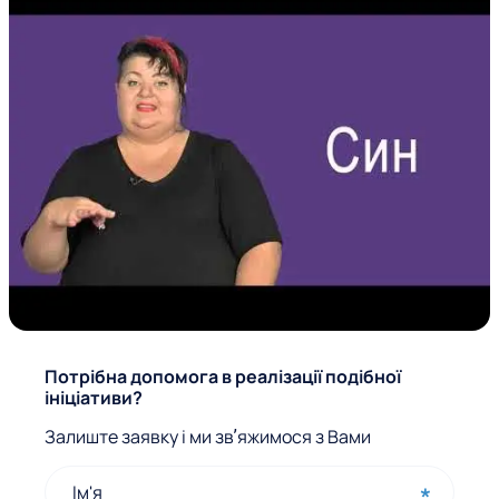
Ф
Потрібна допомога в реалізації подібної
ініціативи?
о
Залиште заявку і ми звʼяжимося з Вами
р
м