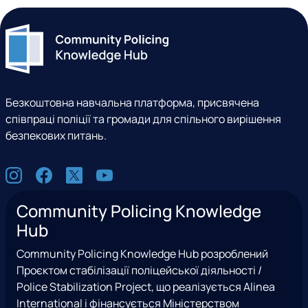
Безкоштовна навчальна платформа, присвячена
співпраці поліції та громади для спільного вирішення
безпекових питань.
С
I
F
X
Y
о
n
a
(
o
ц
Community Policing Knowledge
s
c
e
u
м
Hub
t
e
x
t
е
a
b
T
u
р
Community Policing Knowledge Hub розроблений
g
o
w
b
е
Проєктом стабілізації поліцейської діяльності /
r
o
i
e
ж
Police Stabilization Project, що реалізується Alinea
a
k
t
і
International і фінансується Міністерством