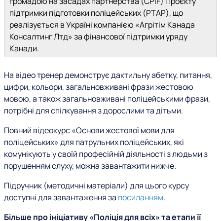
громадою на засадах партнерства (CPIF) Проєкту
підтримки підготовки поліцейських (PTAP), що
реалізується в Україні компанією «Агрітім Канада
Консалтинг Лтд» за фінансової підтримки уряду
Канади.
На відео тренер демонструє дактильну абетку, питання,
цифри, кольори, загальновживані фрази жестовою
мовою, а також загальновживані поліцейськими фрази,
потрібні для спілкування з дорослими та дітьми.
Повний відеокурс «Основи жестової мови для
поліцейських» для патрульних поліцейських, які
комунікують у своїй професійній діяльності з людьми з
порушенням слуху, можна завантажити нижче.
Підручник (методичні матеріали) для цього курсу
доступні для завантаження за
посиланням
.
Більше про ініціативу «Поліція для всіх» та етапи її