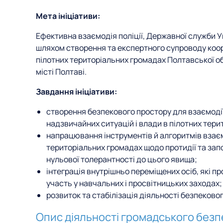
Мета ініціативи:
Ефективна взаємодія поліції, Державної служби У
шляхом створення та експертного супроводу коор
пілотних територіальних громадах Полтавської обл
місті Полтаві.
Завдання ініціативи:
створення безпекового простору для взаємодії 
надзвичайних ситуацій і влади в пілотних тери
напрацювання інструментів й алгоритмів взаємо
територіальних громадах щодо протидії та за
нульової толерантності до цього явища;
інтеграція внутрішньо переміщених осіб, які п
участь у навчальних і просвітницьких заходах;
розвиток та стабілізація діяльності безпековог
Опис діяльності громадського безп