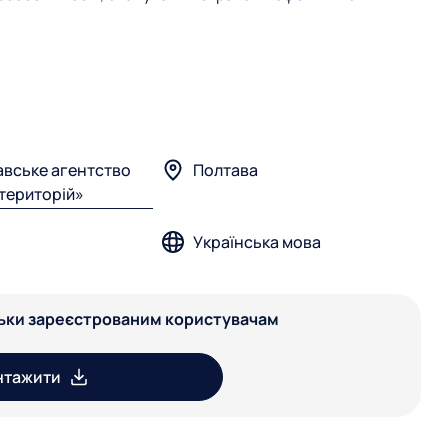
авське агентство
Полтава
 територій»
Українська мова
льки зареєстрованим користувачам
нтажити