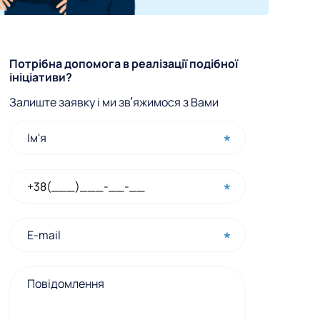
Ф
Потрібна допомога в реалізації подібної
ініціативи?
о
Залиште заявку і ми звʼяжимося з Вами
р
м
а
ш
в
и
д
к
о