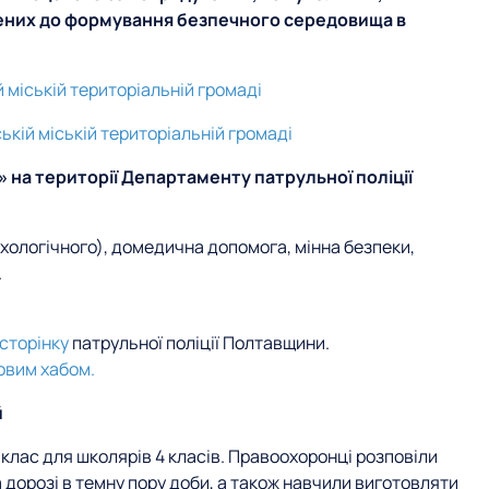
чених до формування безпечного середовища в
 міській територіальній громаді
кій міській територіальній громаді
» на території Департаменту патрульної поліції
ологічного), домедична допомога, мінна безпеки,
.
сторінку
патрульної поліції Полтавщини.
овим хабом.
й
клас для школярів 4 класів. Правоохоронці розповіли
дорозі в темну пору доби, а також навчили виготовляти