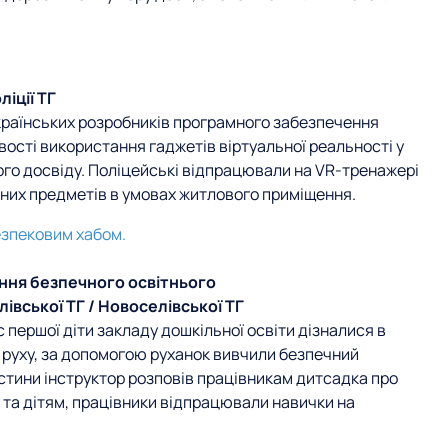
іції ТГ
країнських розробників програмного забезпечення
вості використання гаджетів віртуальної реальності у
ного досвіду. Поліцейські відпрацювали на VR-тренажері
чних предметів в умовах житлового приміщення.
езпековим хабом.
ення безпечного освітнього
івської ТГ / Новоселівської ТГ
с першої діти закладу дошкільної освіти дізналися в
 руху, за допомогою руханок вивчили безпечний
астини інструктор розповів працівникам дитсадка про
та дітям, працівники відпрацювали навички на