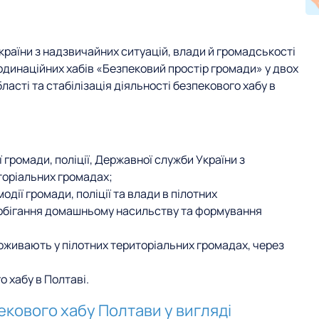
країни з надзвичайних ситуацій, влади й громадськості
динаційних хабів «Безпековий простір громади» у двох
асті та стабілізація діяльності безпекового хабу в
громади, поліції, Державної служби України з
торіальних громадах;
дії громади, поліції та влади в пілотних
побігання домашньому насильству та формування
роживають у пілотних територіальних громадах, через
о хабу в Полтаві.
екового хабу Полтави у вигляді