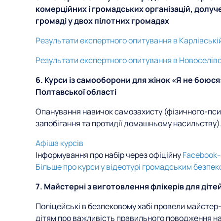
комерційних і громадських організацій, долу
громаді у двох пілотних громадах
Результати експертного опитування в Карлівській
Результати експертного опитування в Новоселівсь
6. Курси із самооборони для жінок «Я не боюся
Полтавської області
Опанування навичок самозахисту (фізичного-псих
запобігання та протидії домашньому насильству)
Афіша курсів
Інформування про набір через офіційну
Facebook-
Більше про курси у відеотурі громадським безпек
7. Майстерні з виготовлення флікерів для діте
Поліцейські в безпековому хабі провели майстер-
дітям про важливість правильного поводження на 