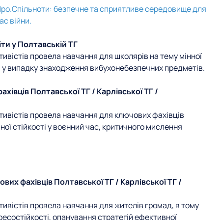
ро.Спільноти: безпечне та сприятливе середовище для
ас війни.
іти у Полтавській ТГ
ивістів провела навчання для школярів на тему мінної
й у випадку знаходження вибухонебезпечних предметів.
ахівців Полтавської ТГ / Карлівської ТГ /
тивістів провела навчання для ключових фахівців
ної стійкості у воєнний час, критичного мислення
ових фахівців Полтавської ТГ / Карлівської ТГ /
ивістів провела навчання для жителів громад, в тому
есостійкості, опанування стратегій ефективної