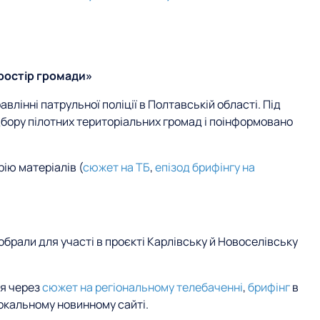
простір громади»
влінні патрульної поліції в Полтавській області. Під
дбору пілотних територіальних громад і поінформовано
ію матеріалів (
сюжет на ТБ
,
епізод брифінгу на
брали для участі в проєкті Карлівську й Новоселівську
я через
сюжет на регіональному телебаченні
,
брифінг
в
окальному новинному сайті.