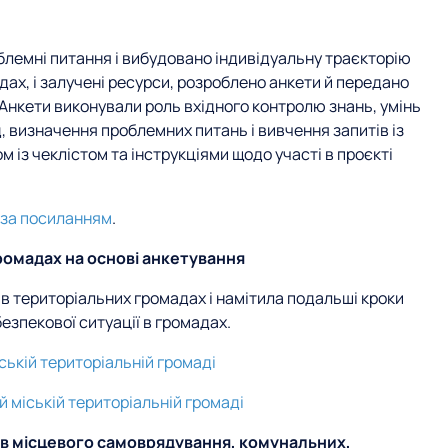
блемні питання і вибудовано індивідуальну траєкторію
адах, і залучені ресурси, розроблено анкети й передано
 Анкети виконували роль вхідного контролю знань, умінь
, визначення проблемних питань і вивчення запитів із
 із чеклістом та інструкціями щодо участі в проєкті
за посиланням
.
громадах на основі анкетування
в територіальних громадах і намітила подальші кроки
зпекової ситуації в громадах.
ській територіальній громаді
 міській територіальній громаді
ів місцевого самоврядування, комунальних,