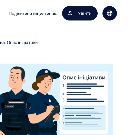
Увійти
Поділитися ініциативою
Вибір мови 
а. Опис ініціативи