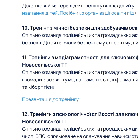
Додатковий матеріал для тренінгу викладений у
П
навчання дітей. Посібник з організації освіти під ч
10. Тренінг з мінної безпеки для здобувачів осв
Спільно команда поліцейських та громадських акт
безпеки. Дітей навчали безпечному алгоритму ді
11. Тренінги з медіаграмотності для ключових ф
Новоселівської ТГ
Спільно команда поліцейських та громадських ак
громади з розвитку медіаграмотності, інформацій
та кібергігієни.
Презентація до тренінгу
12. Тренінги з психологічної стійкості для ключ
Новоселівської ТГ
Спільно команда поліцейських та громадських акт
числі ВПО, спрямоване на опанування навичок стр