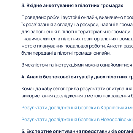
3. Вхідне анкетування в пілотних громадах
Проведено робочі зустрічі онлайн, визначено про
їх розв’язання з огляду на ресурси, наявні в гром
для заповнення в пілотні територіально громади.
і навичок жителів пілотних територіальних громад
метою планування подальшої роботи. Анкети разом
були передані в пілотні громади онлайн.
З чеклістом та інструкціями можна ознайомитися
4. Аналіз безпекової ситуації у двох пілотних 
Команда хабу обговорила результати опитування 
використання дослідження з метою покращення бе
Результати дослідження безпеки в Карлівській мі
Результати дослідження безпеки в Новоселівській
5. Експертне опитування представників орган