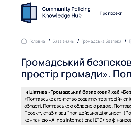
Про проект
Головна
База знань
Громадська безпека
Г
Громадський безпеков
простір громади». Пол
Ініціатива «Громадський безпековий хаб «Бе
«Полтавське агентство розвитку територій» спіл
області, Полтавською обласною радою, Полтавс
Проєкту стабілізації поліцейської діяльності (Pol
компанією «Alinea International LTD» за фінансо