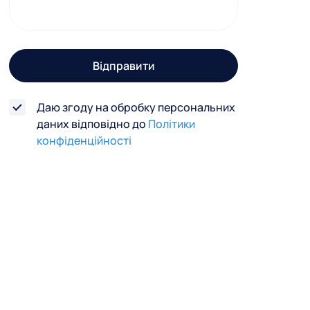
г
о
з
Відправити
в
'
Даю згоду на обробку персональних
я
даних відповідно до
Політики
з
конфіденційності
к
у