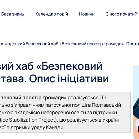
База знань
Календар подій
Новини
З чого почати?
ромадський безпековий хаб «Безпековий простір громади». Полтав
ий хаб «Безпековий
тава. Опис ініціативи
зпековий простір громади»
реалізується ГО
ьно з Управлінням патрульної поліції в Полтавській
ькою академією неперервної освіти за підтримки
ice Stabilization Project), що реалізується в Україні
вої підтримки уряду Канади.