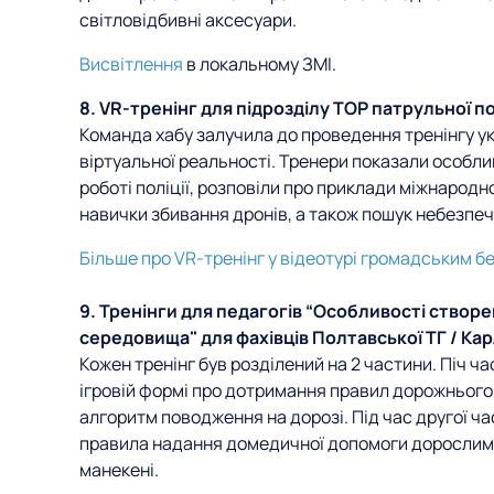
світловідбивні аксесуари.
Висвітлення
в локальному ЗМІ.
8. VR-тренінг для підрозділу ТОР патрульної пол
Команда хабу залучила до проведення тренінгу у
віртуальної реальності. Тренери показали особли
роботі поліції, розповіли про приклади міжнарод
навички збивання дронів, а також пошук небезпе
Більше про VR-тренінг у відеотурі громадським б
9. Тренінги для педагогів “Особливості створ
середовища" для фахівців Полтавської ТГ / Карл
Кожен тренінг був розділений на 2 частини. Піч ча
ігровій формі про дотримання правил дорожнього
алгоритм поводження на дорозі. Під час другої ч
правила надання домедичної допомоги дорослим 
манекені.