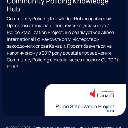
Community Policing Knowledge
s
c
e
u
м
Hub
t
e
x
t
е
a
b
T
u
р
Community Policing Knowledge Hub розроблений
g
o
w
b
е
Проєктом стабілізації поліцейської діяльності /
r
o
i
e
ж
Police Stabilization Project, що реалізується Alinea
a
k
t
і
International і фінансується Міністерством
m
t
закордонних справ Канади. Проєкт базується на
e
накопиченому з 2017 року досвіді впровадження
r
Community Policing в Україні через проєкти CUPDP і
)
PTAP.
© 2022-2026 Community Knowledge Hub. Усі права захищені.