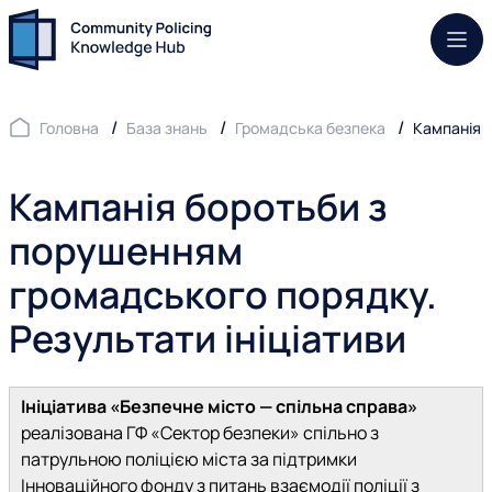
Моб.
Головна
База знань
Громадська безпека
Кампанія 
Кампанія боротьби з
порушенням
громадського порядку.
Результати ініціативи
Ініціатива «Безпечне місто — спільна справа»
реалізована ГФ «Сектор безпеки» спільно з
патрульною поліцією міста за підтримки
Інноваційного фонду з питань взаємодії поліції з