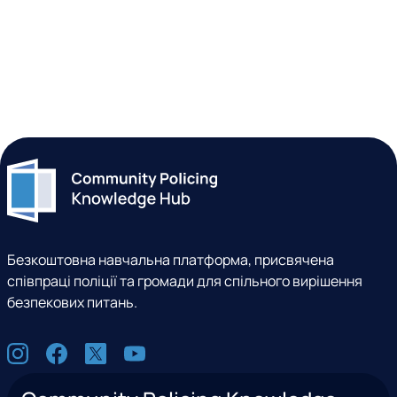
Безкоштовна навчальна платформа, присвячена
співпраці поліції та громади для спільного вирішення
безпекових питань.
С
I
F
X
Y
о
n
a
(
o
ц