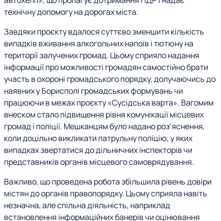
автохелп», що пропагує дотримання ПДР і надає
технічну допомогу на дорогах міста.
Завдяки проєкту вдалося суттєво зменшити кількість
випадків вживання алкогольних напоїв і тютюну на
території залучених громад. Цьому сприяло надання
інформації про можливості громадян самостійно брати
участь в охороні громадського порядку, долучаючись до
наявних у Борисполі громадських формувань чи
працюючи в межах проєкту «Сусідська варта». Вагомим
внеском стало підвищення рівня комунікації місцевих
громад і поліції. Мешканцям було надано роз’яснення,
коли доцільно викликати патрульну поліцію, у яких
випадках звертатися до дільничних інспекторів чи
представників органів місцевого самоврядування.
Важливо, що проведена робота збільшила рівень довіри
містян до органів правопорядку. Цьому сприяла навіть
незначна, але спільна діяльність, наприклад
встановлення інформаційних банерів чи оцінювання