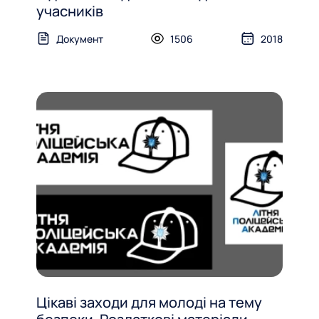
учасників
Документ
1506
2018
Цікаві заходи для молоді на тему