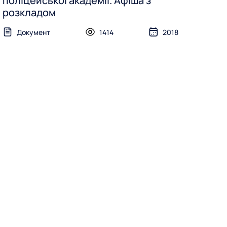
поліцейської академії. Афіша з
розкладом
Документ
1414
2018