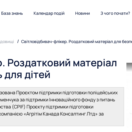
База знань
Календар подій
Новини
З чого почати?
едовищі
Світловідбивач-флікер. Роздатковий матеріал для безп
р. Роздатковий матеріал
 для дітей
зована Проєктом підтримки підготовки поліцейських
еменчука за підтримки Інноваційного фонду з питань
рства (CPIF) Проєкту підтримки підготовки
 компанією «Агрітім Канада Консалтинг Лтд» за