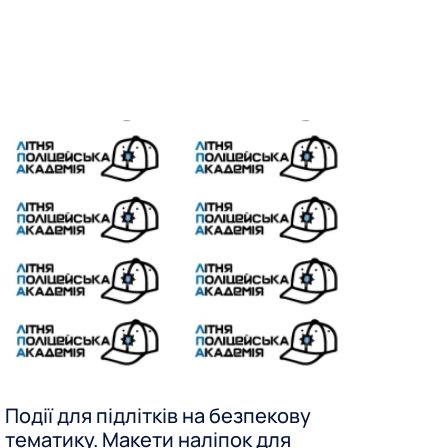
Події для підлітків на безпекову
тематику. Макети наліпок для