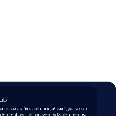
Hub
оєктом стабілізації поліцейської діяльності
nea International і фінансується Міністерством