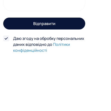
г
о
з
Відправити
в
'
Даю згоду на обробку персональних
я
даних відповідно до
Політики
з
конфіденційності
к
у