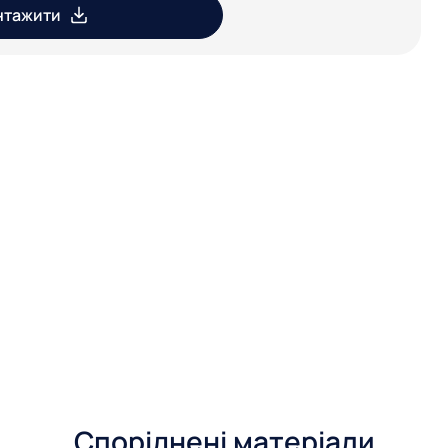
нтажити
Споріднені матеріали