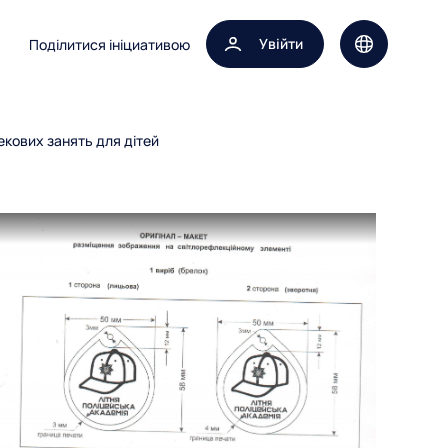
Увійти
Поділитися ініциативою
Вибір мови 
екових занять для дітей