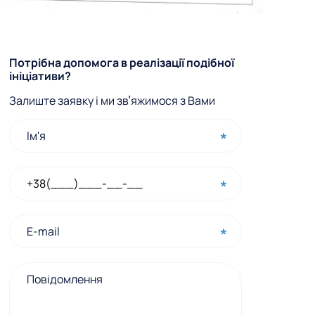
Ф
Потрібна допомога в реалізації подібної
ініціативи?
о
Залиште заявку і ми звʼяжимося з Вами
р
м
а
ш
в
и
д
к
о