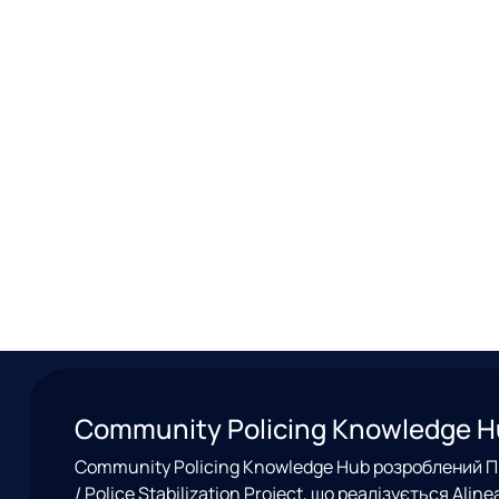
Community Policing Knowledge 
Community Policing Knowledge Hub розроблений Пр
/ Police Stabilization Project, що реалізується Ali