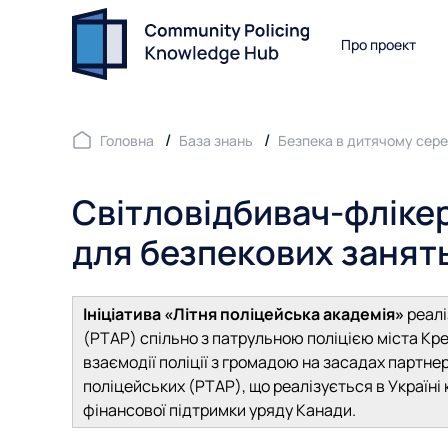
Про проект
Головна
База знань
Безпека в дитячому сер
Світловідбивач-фліке
для безпекових занять
Ініціатива «Літня поліцейська академія»
реалі
(PTAP) спільно з патрульною поліцією міста Кр
взаємодії поліції з громадою на засадах партне
поліцейських (PTAP), що реалізується в Україні
фінансової підтримки уряду Канади.