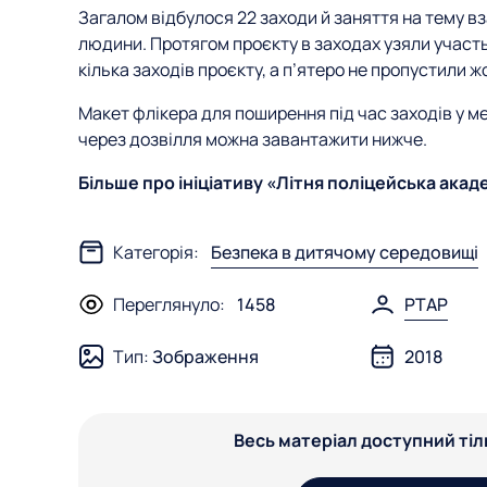
Загалом відбулося 22 заходи й заняття на тему вз
людини. Протягом проєкту в заходах узяли участь 
кілька заходів проєкту, а п’ятеро не пропустили ж
Макет флікера для поширення під час заходів у меж
через дозвілля можна завантажити нижче.
Більше про ініціативу «Літня поліцейська академ
Категорія:
Безпека в дитячому середовищі
Переглянуло:
1458
PTAP
Тип:
Зображення
2018
Весь матеріал доступний ті