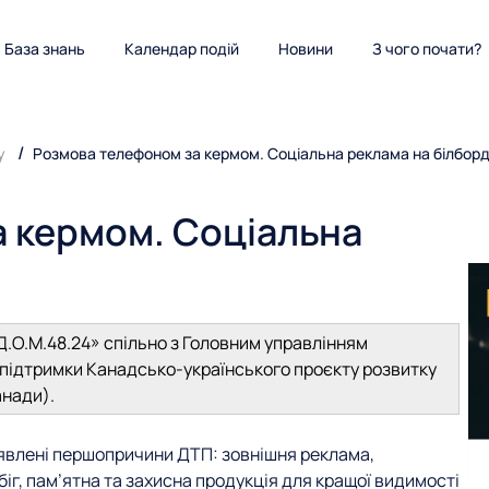
База знань
Календар подій
Новини
З чого почати?
у
Розмова телефоном за кермом. Соціальна реклама на білбор
 кермом. Соціальна
Д.О.М.48.24» спільно з Головним управлінням
а підтримки Канадсько-українського проєкту розвитку
анади).
явлені першопричини ДТП: зовнішня реклама,
іг, пам’ятна та захисна продукція для кращої видимості