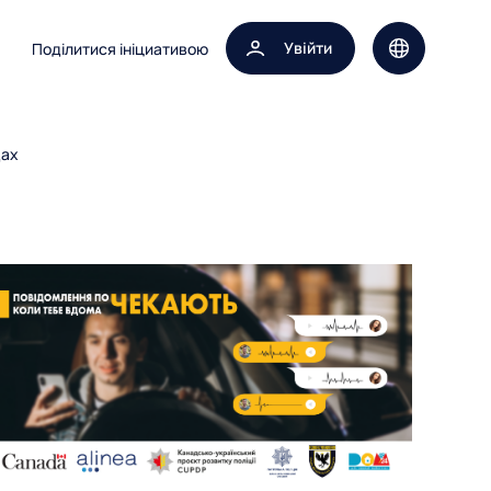
Увійти
Поділитися ініциативою
Вибір мови 
дах