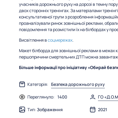
учасників дорожнього руху на дорозі в темну пору 
двох сторонніх тренінгах. За матеріалами тренін
консультативної групи з розроблення інформаційн
проаналізували ринок зовнішньої реклами, обрали
повідомлення та розмістили їх на білбордах у про
Висвітлення в
соцмережах
.
Макет білборда для зовнішньої реклами в межах 
першопричини смертельних ДТП можна завантаж
Більше інформації про ініціативу «Обирай безп
Категорія:
Безпека дорожнього руху
Переглянуло:
1400
ГО «Д.О.М
Тип:
Зображення
2021