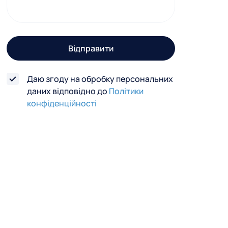
г
о
з
Відправити
в
'
Даю згоду на обробку персональних
я
даних відповідно до
Політики
з
конфіденційності
к
у