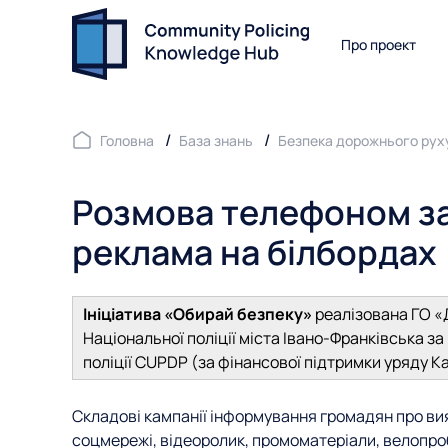
Про проект
Головна
База знань
Безпека дорожнього рух
Розмова телефоном за
реклама на білбордах
Ініціатива «Обирай безпеку»
реалізована ГО «
Національної поліції міста Івано-Франківська з
поліції CUPDP (за фінансової підтримки уряду К
Складові кампанії інформування громадян про ви
соцмережі, відеоролик, промоматеріали, велопроб