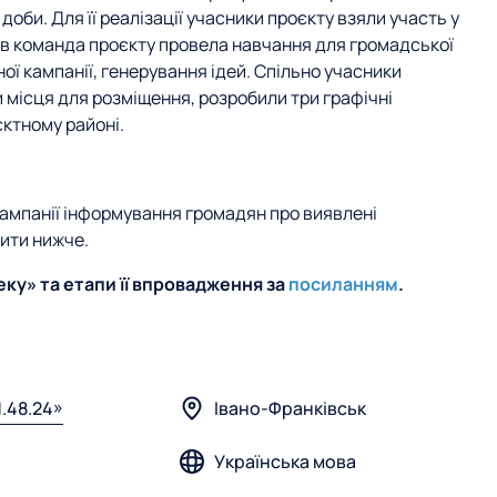
доби. Для її реалізації учасники проєкту взяли участь у
гів команда проєкту провела навчання для громадської
ої кампанії, генерування ідей. Спільно учасники
 місця для розміщення, розробили три графічні
єктному районі.
кампанії інформування громадян про виявлені
ити нижче.
еку» та етапи її впровадження за
посиланням
.
.48.24»
Івано-Франківськ
Українська мова