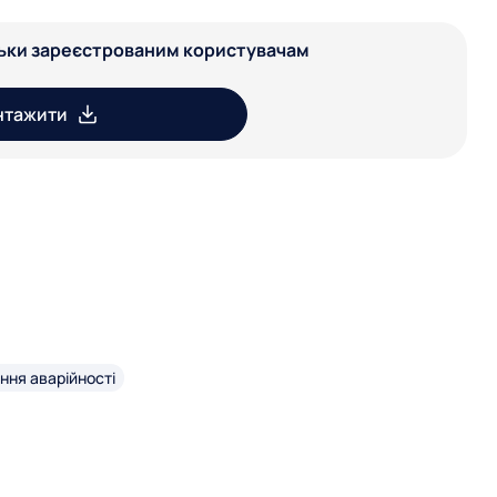
льки зареєстрованим користувачам
нтажити
ня аварійності