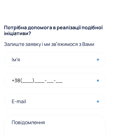
Ф
Потрібна допомога в реалізації подібної
ініціативи?
о
Залиште заявку і ми звʼяжимося з Вами
р
м
а
ш
в
и
д
к
о