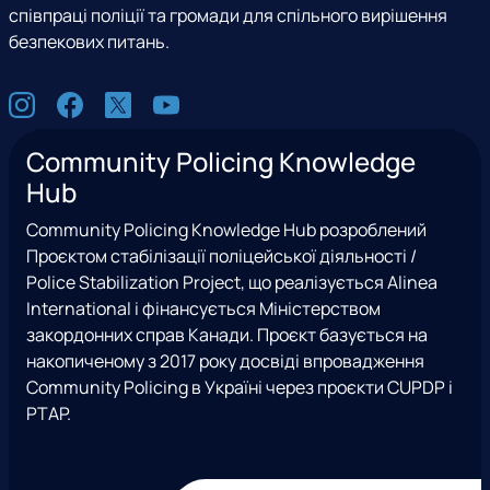
співпраці поліції та громади для спільного вирішення
безпекових питань.
С
I
F
X
Y
о
n
a
(
o
ц
Community Policing Knowledge
s
c
e
u
м
Hub
t
e
x
t
е
a
b
T
u
р
Community Policing Knowledge Hub розроблений
g
o
w
b
е
Проєктом стабілізації поліцейської діяльності /
r
o
i
e
ж
Police Stabilization Project, що реалізується Alinea
a
k
t
і
International і фінансується Міністерством
m
t
закордонних справ Канади. Проєкт базується на
e
накопиченому з 2017 року досвіді впровадження
r
Community Policing в Україні через проєкти CUPDP і
)
PTAP.