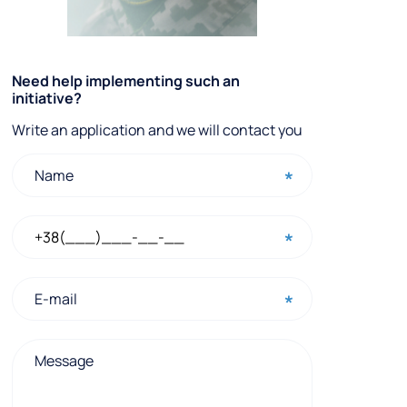
Q
Need help implementing such an
initiative?
u
Write an application and we will contact you
i
c
k
c
o
n
t
a
c