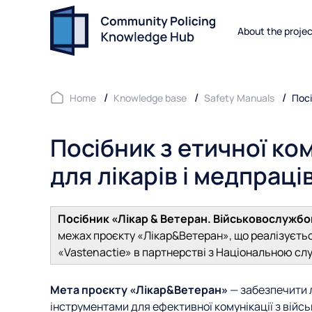
About the proje
Home
Knowledge base
Safety Manuals
Посі
Посібник з етичної ко
для лікарів і медпраці
Посібник «Лікар & Ветеран. Військовослужбо
межах проєкту «Лікар&Ветеран», що реалізуєть
«Vastenactie» в партнерстві з Національною сл
Мета проєкту
«Лікар&Ветеран»
— забезпечити 
інструментами для ефективної комунікації з вій