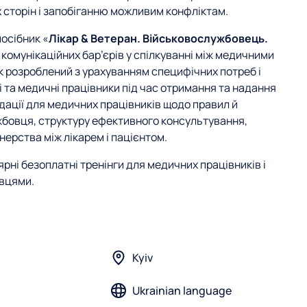
 сторін і запобіганню можливим конфліктам.
осібник «
Лікар & Ветеран. Військовослужбовець.
комунікаційних бар’єрів у спілкуванні між медичними
 розроблений з урахуванням специфічних потреб і
 та медичні працівники під час отримання та надання
дації для медичних працівників щодо правил й
бовця, структуру ефективного консультування,
нерства між лікарем і пацієнтом.
рні безоплатні тренінги для медичних працівників і
овцями.
Kyiv
Ukrainian language