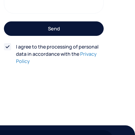
t
f
o
Send
r
m
I agree to the processing of personal
data in accordance with the
Privacy
Policy