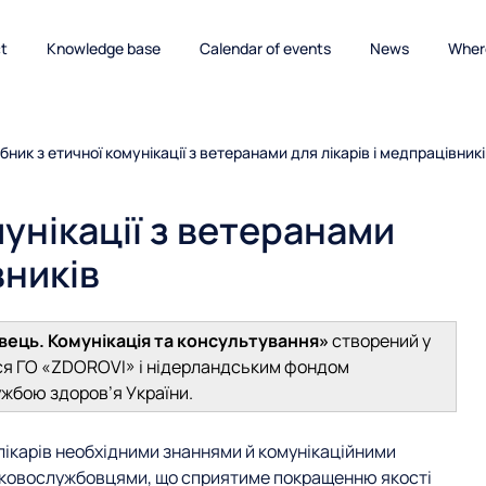
ct
Knowledge base
Calendar of events
News
Where
бник з етичної комунікації з ветеранами для лікарів і медпрацівник
мунікації з ветеранами
вників
вець. Комунікація та консультування»
створений у
ся ГО «ZDOROVI» і нідерландським фондом
ужбою здоров’я України.
лікарів необхідними знаннями й комунікаційними
ськовослужбовцями, що сприятиме покращенню якості