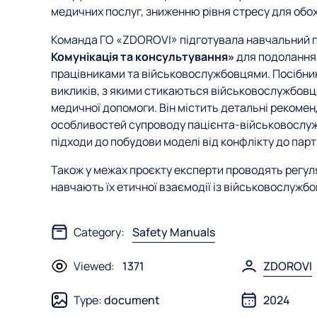
медичних послуг, зниженню рівня стресу для обох
Команда ГО «ZDOROVI» підготувала навчальний п
Комунікація та консультування»
для подолання 
працівниками та військовослужбовцями. Посібник
викликів, з якими стикаються військовослужбовці
медичної допомоги. Він містить детальні рекомен
особливостей супроводу пацієнта-військовослуж
підходи до побудови моделі від конфлікту до парт
Також у межах проєкту експерти проводять регуля
навчають їх етичної взаємодії із військовослужб
Category:
Safety Manuals
Viewed:
1371
ZDOROVI
Type:
document
2024