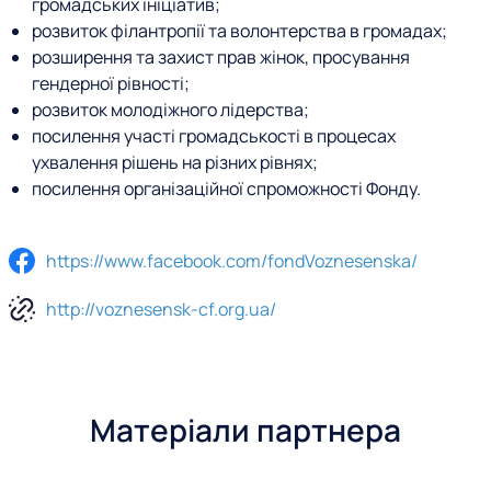
громадських ініціатив;
розвиток філантропії та волонтерства в громадах;
розширення та захист прав жінок, просування
гендерної рівності;
розвиток молодіжного лідерства;
посилення участі громадськості в процесах
ухвалення рішень на різних рівнях;
посилення організаційної спроможності Фонду.
П
https://www.facebook.com/fondVoznesenska/
о
http://voznesensk-cf.org.ua/
с
и
л
Матеріали партнера
а
н