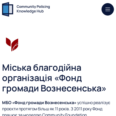
Моб.
Міська благодійна
організація «Фонд
громади Вознесенська»
МБО «Фонд громади Вознесенська»
успішно реалізує
проєкти протягом більш як 11 років. З 2011 року Фонд
працює за моделлю
C
ommunity
F
oundation.