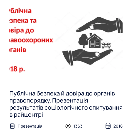
н
я
н
а
р
е
с
у
р
с
Публічна безпека й довіра до органів
и
правопорядку. Презентація
результатів соціологічного опитування
п
в райцентрі
а
Презентація
1363
2018
р