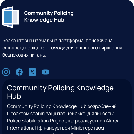
Безкоштовна навчальна платформа, присвячена
співпраці поліції та громади для спільного вирішення
безпекових питань.
С
I
F
X
Y
о
n
a
(
o
ц
Community Policing Knowledge
s
c
e
u
м
Hub
t
e
x
t
е
a
b
T
u
р
Community Policing Knowledge Hub розроблений
g
o
w
b
е
Проєктом стабілізації поліцейської діяльності /
r
o
i
e
ж
Police Stabilization Project, що реалізується Alinea
a
k
t
і
International і фінансується Міністерством
m
t