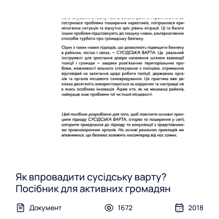
т
н
е
р
а
Як впровадити сусідську варту?
Посібник для активних громадян
Документ
1672
2018