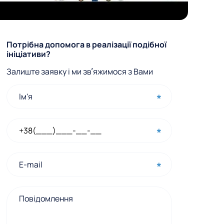
Ф
Потрібна допомога в реалізації подібної
ініціативи?
о
Залиште заявку і ми звʼяжимося з Вами
р
м
а
ш
в
и
д
к
о