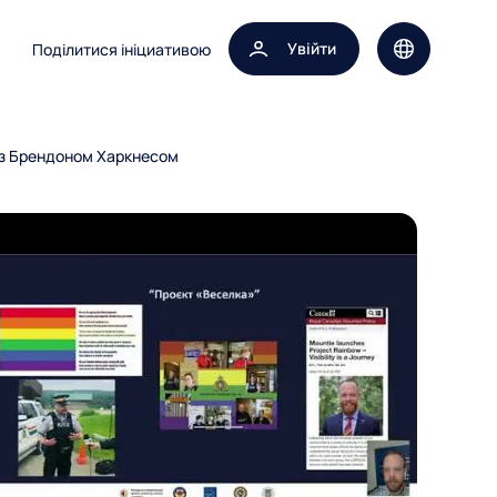
Увійти
Поділитися ініциативою
Вибір мови 
'ю з Брендоном Харкнесом