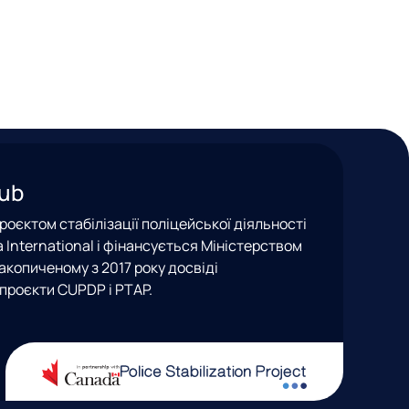
Hub
оєктом стабілізації поліцейської діяльності
nea International і фінансується Міністерством
акопиченому з 2017 року досвіді
проєкти CUPDP і PTAP.