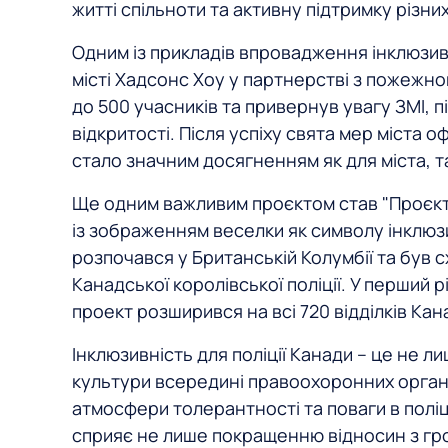
житті спільноти та активну підтримку різни
Одним із прикладів впровадження інклюзивн
місті Хадсонс Хоу у партнерстві з пожежн
до 500 учасників та привернув увагу ЗМІ, 
відкритості. Після успіху свята мер міста о
стало значним досягненням як для міста, так
Ще одним важливим проєктом став "Проєкт
із зображенням веселки як символу інклюзи
розпочався у Британській Колумбії та був
Канадської королівської поліції. У перший рі
проект розширився на всі 720 відділків Кан
Інклюзивність для поліції Канади – це не л
культури всередині правоохоронних орган
атмосфери толерантності та поваги в поліці
сприяє не лише покращенню відносин з гром