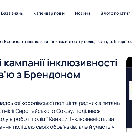
База знань
Календар подій
Новини
З чого почати?
т Веселка та інші кампанії інклюзивності у поліції Канади. Інтерв
і кампанії інклюзивності
рв'ю з Брендоном
дської королівської поліції та радник з питань
ї місії Європейського Союзу, поділився
у в роботі поліції Канади. Інклюзивність, за
ня поліцією своїх обов'язків, але й участь у