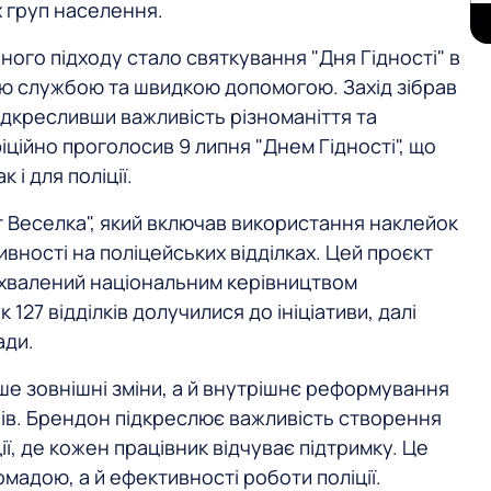
х груп населення.
ого підходу стало святкування "Дня Гідності" в
ою службою та швидкою допомогою. Захід зібрав
підкресливши важливість різноманіття та
фіційно проголосив 9 липня "Днем Гідності", що
 і для поліції.
 Веселка", який включав використання наклейок
вності на поліцейських відділках. Цей проєкт
 схвалений національним керівництвом
к 127 відділків долучилися до ініціативи, далі
ади.
ише зовнішні зміни, а й внутрішнє реформування
ів. Брендон підкреслює важливість створення
ї, де кожен працівник відчуває підтримку. Це
адою, а й ефективності роботи поліції.