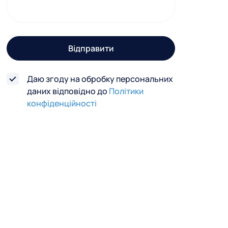
г
о
з
Відправити
в
'
Даю згоду на обробку персональних
я
даних відповідно до
Політики
з
конфіденційності
к
у