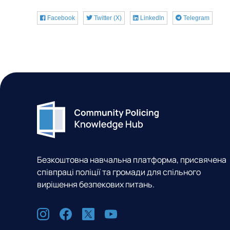
Facebook
Twitter (X)
LinkedIn
Telegram
Безкоштовна навчальна платформа, присвячена
співпраці поліції та громади для спільного
вирішення безпекових питань.
С
I
F
X
Y
о