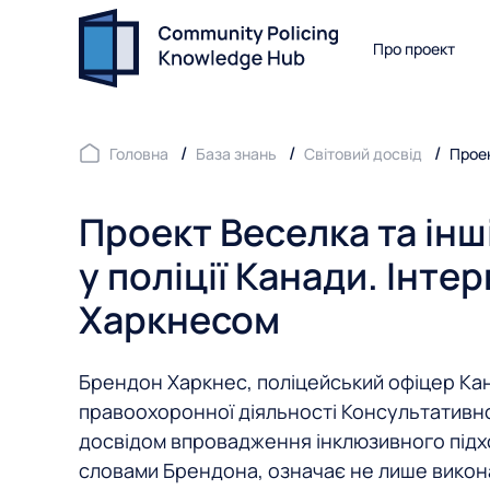
Про проект
Головна
База знань
Світовий досвід
Проек
Проект Веселка та інш
у поліції Канади. Інте
Харкнесом
Брендон Харкнес, поліцейський офіцер Кана
правоохоронної діяльності Консультативно
досвідом впровадження інклюзивного підход
словами Брендона, означає не лише виконан