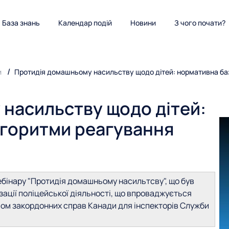
База знань
Календар подій
Новини
З чого почати?
и
Протидія домашньому насильству щодо дітей: нормативна баз
насильству щодо дітей:
лгоритми реагування
бінару "Протидія домашньому насильтсву", що був
зації поліцейської діяльності, що впроваджується
твом закордонних справ Канади для інспекторів Служби