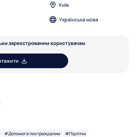
Київ
Українська мова
льки зареєстрованим користувачам
нтажити
#Допомога постраждалим
#Підлітки