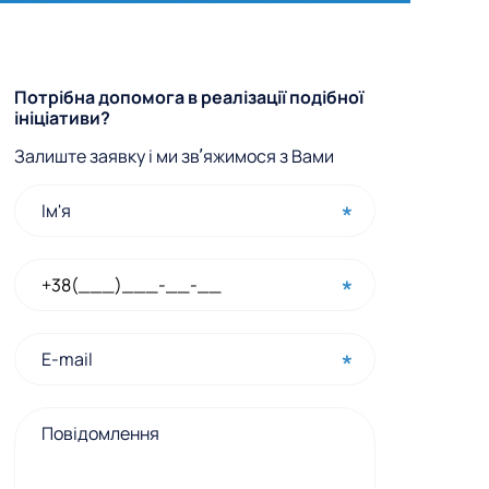
Ф
Потрібна допомога в реалізації подібної
ініціативи?
о
Залиште заявку і ми звʼяжимося з Вами
р
м
а
ш
в
и
д
к
о