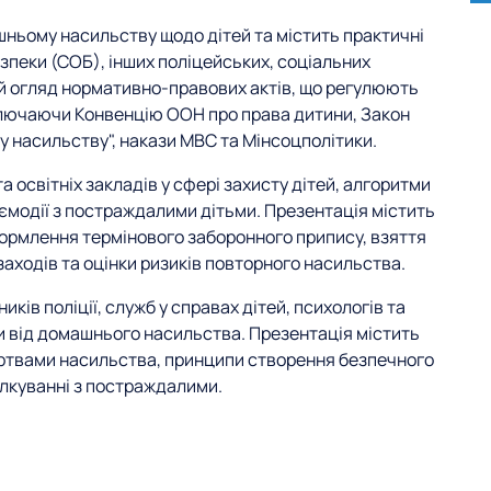
шньому насильству щодо дітей та містить практичні
езпеки (СОБ), інших поліцейських, соціальних
ий огляд нормативно-правових актів, що регулюють
лючаючи Конвенцію ООН про права дитини, Закон
 насильству", накази МВС та Мінсоцполітики.
а освітніх закладів у сфері захисту дітей, алгоритми
ємодії з постраждалими дітьми. Презентація містить
ормлення термінового заборонного припису, взяття
заходів та оцінки ризиків повторного насильства.
ків поліції, служб у справах дітей, психологів та
и від домашнього насильства. Презентація містить
жертвами насильства, принципи створення безпечного
ілкуванні з постраждалими.