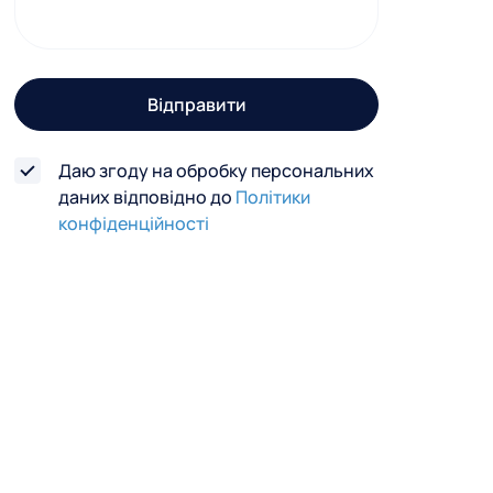
г
о
з
Відправити
в
'
Даю згоду на обробку персональних
я
даних відповідно до
Політики
з
конфіденційності
к
у