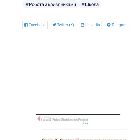
#Робота з кривдниками
#Школа
Facebook
Twitter (X)
LinkedIn
Telegram