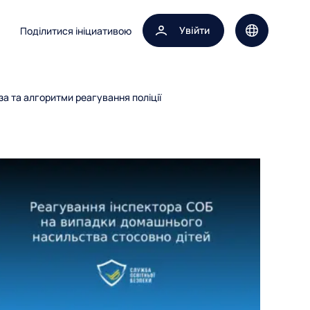
Увійти
Поділитися ініциативою
Вибір мови 
а та алгоритми реагування поліції