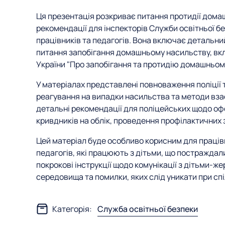
Ця презентація розкриває питання протидії дома
рекомендації для інспекторів Служби освітньої б
працівників та педагогів. Вона включає детальн
питання запобігання домашньому насильству, вк
України "Про запобігання та протидію домашньому
У матеріалах представлені повноваження поліції т
реагування на випадки насильства та методи вза
детальні рекомендації для поліцейських щодо оф
кривдників на облік, проведення профілактичних 
Цей матеріал буде особливо корисним для працівни
педагогів, які працюють з дітьми, що постраждал
покрокові інструкції щодо комунікації з дітьми-
середовища та помилки, яких слід уникати при сп
Категорія:
Служба освітньої безпеки