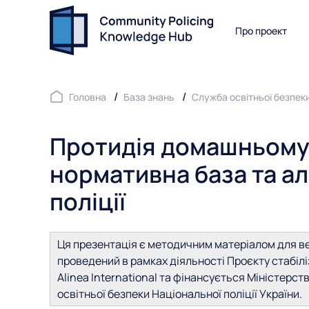
Про проект
Головна
База знань
Служба освітньої безпек
Протидія домашньому 
нормативна база та а
поліції
Ця презентація є методичним матеріалом для ве
проведений в рамках діяльності Проєкту стабілі
Alinea International та фінансується Міністерс
освітньої безпеки Національної поліції України.