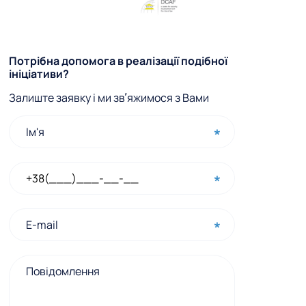
Ф
Потрібна допомога в реалізації подібної
ініціативи?
о
Залиште заявку і ми звʼяжимося з Вами
р
м
а
ш
в
и
д
к
о