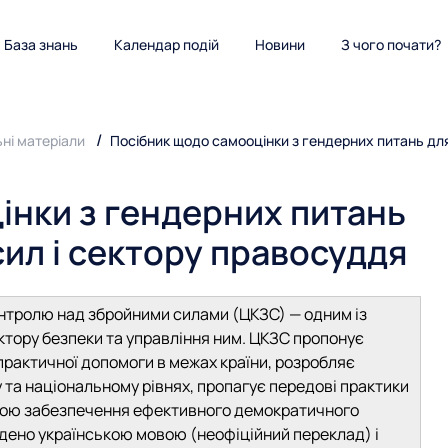
База знань
Календар подій
Новини
З чого почати?
ьні матеріали
Посібник щодо самооцінки з гендерних питань для 
інки з гендерних питань
сил і сектору правосуддя
тролю над збройними силами (ЦКЗС) — одним із
ктору безпеки та управління ним. ЦКЗС пропонує
практичної допомоги в межах країни, розробляє
 та національному рівнях, пропагує передові практики
метою забезпечення ефективного демократичного
дено українською мовою (неофіційний переклад) і