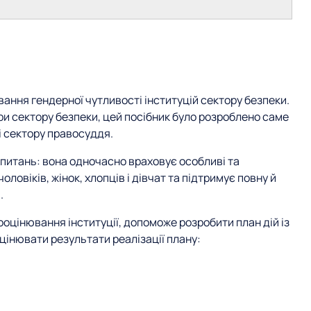
ання гендерної чутливості інституцій сектору безпеки.
ри сектору безпеки, цей посібник було розроблено саме
і сектору правосуддя.
 питань: вона одночасно враховує особливі та
оловіків, жінок, хлопців і дівчат та підтримує повну й
.
ооцінювання інституції, допоможе розробити план дій із
цінювати результати реалізації плану: