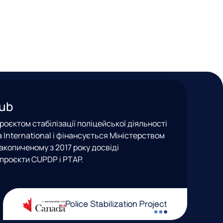
Hub
оєктом стабілізації поліцейської діяльності
nea International і фінансується Міністерством
акопиченому з 2017 року досвіді
проєкти CUPDP і PTAP.