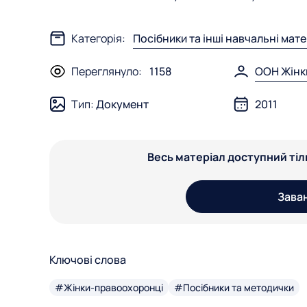
Категорія:
Посібники та інші навчальні мат
Переглянуло:
1158
ООН Жінк
Тип:
Документ
2011
Весь матеріал доступний ті
Зава
Ключові слова
#Жінки-правоохоронці
#Посібники та методички