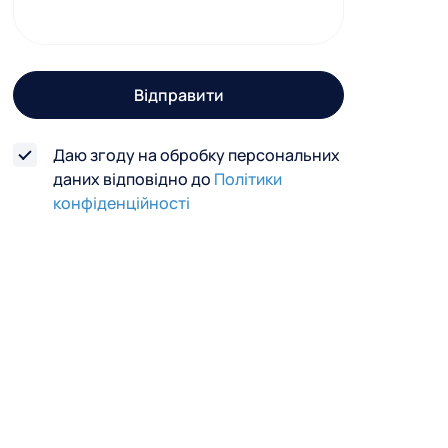
г
о
з
Відправити
в
'
Даю згоду на обробку персональних
я
даних відповідно до
Політики
з
конфіденційності
к
у