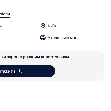
еріали
и
Київ
Українська мова
льки зареєстрованим користувачам
нтажити