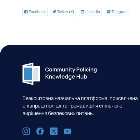
Facebook
Twitter (X)
LinkedIn
Telegram
Безкоштовна навчальна платформа, присвячена
співпраці поліції та громади для спільного
вирішення безпекових питань.
С
I
F
X
Y
о