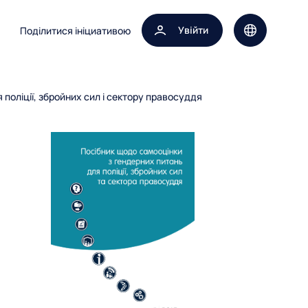
Увійти
Поділитися ініциативою
Вибір мови 
поліції, збройних сил і сектору правосуддя