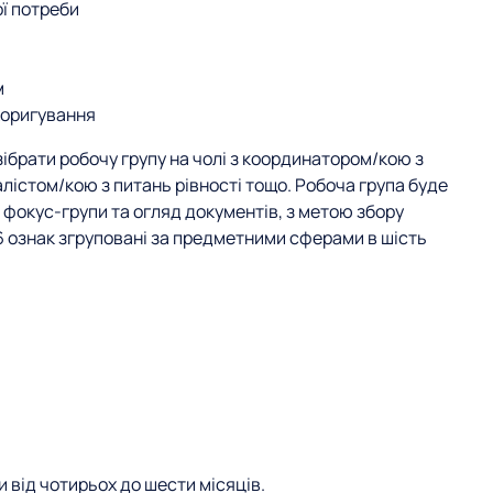
ї потреби
м
коригування
зібрати робочу групу на чолі з координатором/кою з
іалістом/кою з питань рівності тощо. Робоча група буде
, фокус-групи та огляд документів, з метою збору
 16 ознак згруповані за предметними сферами в шість
 від чотирьох до шести місяців.