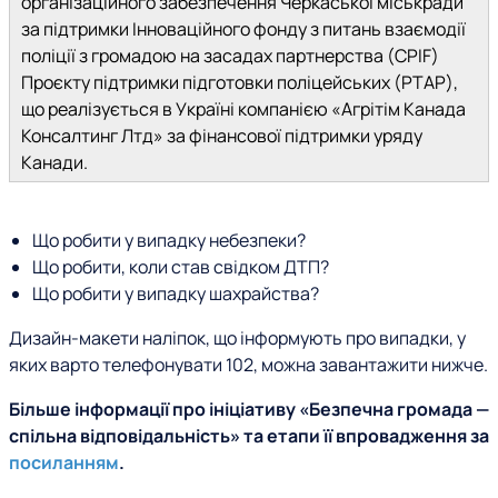
організаційного забезпечення Черкаської міськради
за підтримки Інноваційного фонду з питань взаємодії
поліції з громадою на засадах партнерства (CPIF)
Проєкту підтримки підготовки поліцейських (PTAP),
що реалізується в Україні компанією «Агрітім Канада
Консалтинг Лтд» за фінансової підтримки уряду
Канади.
Що робити у випадку небезпеки?
Що робити, коли став свідком ДТП?
Що робити у випадку шахрайства?
Дизайн-макети наліпок, що інформують про випадки, у
яких варто телефонувати 102, можна завантажити нижче.
Більше інформації про ініціативу «Безпечна громада —
спільна відповідальність» та етапи її впровадження за
посиланням
.