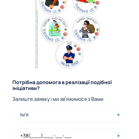
Ф
Потрібна допомога в реалізації подібної
ініціативи?
о
Залиште заявку і ми звʼяжимося з Вами
р
м
а
ш