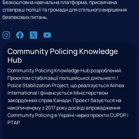
Безкоштовна навчальна платформа, присвячена
співпраці поліції та громади для спільного вирішення
безпекових питань.
С
I
F
X
Y
о
n
a
(
o
ц
Community Policing Knowledge
s
c
e
u
м
Hub
t
e
x
t
е
a
b
T
u
р
Community Policing Knowledge Hub розроблений
g
o
w
b
е
Проєктом стабілізації поліцейської діяльності /
r
o
i
e
ж
Police Stabilization Project, що реалізується Alinea
a
k
t
і
International і фінансується Міністерством
m
t
закордонних справ Канади. Проєкт базується на
e
накопиченому з 2017 року досвіді впровадження
r
Community Policing в Україні через проєкти CUPDP і
)
PTAP.