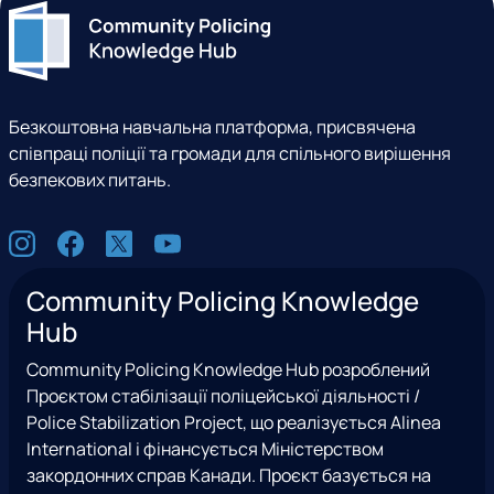
Безкоштовна навчальна платформа, присвячена
співпраці поліції та громади для спільного вирішення
безпекових питань.
С
I
F
X
Y
о
n
a
(
o
ц
Community Policing Knowledge
s
c
e
u
м
Hub
t
e
x
t
е
a
b
T
u
р
Community Policing Knowledge Hub розроблений
g
o
w
b
е
Проєктом стабілізації поліцейської діяльності /
r
o
i
e
ж
Police Stabilization Project, що реалізується Alinea
a
k
t
і
International і фінансується Міністерством
m
t
закордонних справ Канади. Проєкт базується на
e