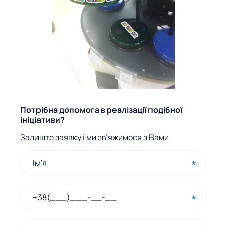
Ф
Потрібна допомога в реалізації подібної
ініціативи?
о
Залиште заявку і ми звʼяжимося з Вами
р
м
а
ш
в