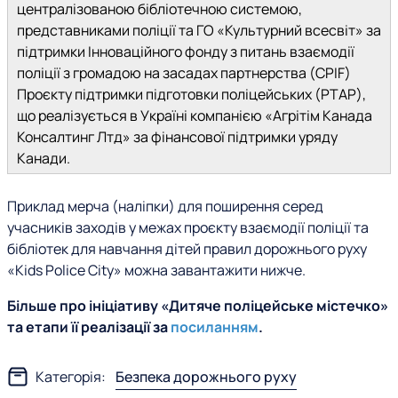
централізованою бібліотечною системою,
представниками поліції та ГО «Культурний всесвіт» за
підтримки Інноваційного фонду з питань взаємодії
поліції з громадою на засадах партнерства (CPIF)
Проєкту підтримки підготовки поліцейських (PTAP),
що реалізується в Україні компанією «Агрітім Канада
Консалтинг Лтд» за фінансової підтримки уряду
Канади.
Приклад мерча (наліпки) для поширення серед
учасників заходів у межах проєкту взаємодії поліції та
бібліотек для навчання дітей правил дорожнього руху
«Кids
P
olice
C
ity» можна завантажити нижче.
Більше про ініціативу «Дитяче поліцейське містечко»
та етапи її реалізації за
посиланням
.
Категорія:
Безпека дорожнього руху