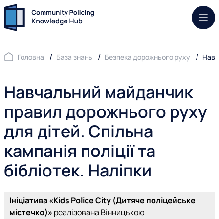
Моб.
Головна
База знань
Безпека дорожнього руху
Навч
Навчальний майданчик
правил дорожнього руху
для дітей. Спільна
кампанія поліції та
бібліотек. Наліпки
Ініціатива «Кids
P
olice
C
ity (Дитяче поліцейське
містечко)»
реалізована Вінницькою